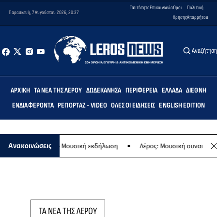
Ταυτότητα
Επικοινωνία
Όροι
Πολιτική
Παρασκευή, 7 Αυγούστου 2026, 20:37
Χρήσης
Απορρήτου
Αναζήτησ
ΑΡΧΙΚΉ
ΤΑ ΝΈΑ ΤΗΣ ΛΈΡΟΥ
ΔΩΔΕΚΆΝΗΣΑ
ΠΕΡΙΦΈΡΕΙΑ
ΕΛΛΆΔΑ
ΔΙΕΘΝΉ
ΕΝΔΙΑΦΈΡΟΝΤΑ
ΡΕΠΟΡΤΆΖ - VIDEO
ΌΛΕΣ ΟΙ ΕΙΔΉΣΕΙΣ
ENGLISH EDITION
ο της Παναγίας - Μουσική εκδήλωση
Λέρος: Μουσική συναυλία των
Ανακοινώσεις
ΤΑ ΝΕΑ ΤΗΣ ΛΕΡΟΥ