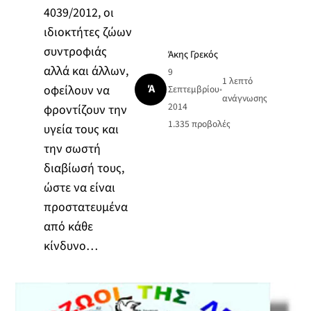
4039/2012, οι
ιδιοκτήτες ζώων
συντροφιάς
Άκης Γρεκός
αλλά και άλλων,
9
1 λεπτό
Ά
οφείλουν να
Σεπτεμβρίου
•
ανάγνωσης
2014
φροντίζουν την
1.335
προβολές
υγεία τους και
την σωστή
διαβίωσή τους,
ώστε να είναι
προστατευμένα
από κάθε
κίνδυνο…