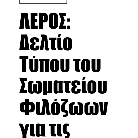
ΛΕΡΟΣ:
Δελτίο
Τύπου του
Σωματείου
Φιλόζωων
για τις