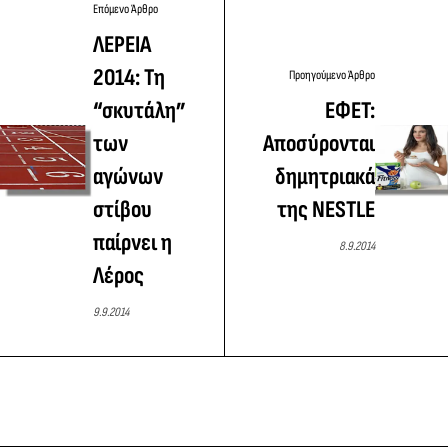
Επόμενο Άρθρο
ΛΕΡΕΙΑ
2014: Τη
Προηγούμενο Άρθρο
“σκυτάλη”
ΕΦΕΤ:
των
Αποσύρονται
αγώνων
δημητριακά
στίβου
της NESTLE
παίρνει η
8.9.2014
Λέρος
9.9.2014