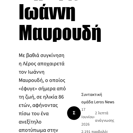
Ιωάννη
Μαυρουδή
Με βαθιά συγκίνηση
η Λέρος αποχαιρετά
τον Ιωάννη
Μαυρουδή, ο οποίος
«έφυγε» σήμερα από
Συντακτική
τη ζωή, σε ηλικία 86
ομάδα Leros News
ετών, αφήνοντας
17
Σ
πίσω του ένα
2 λεπτά
Ιουνίου
•
ανάγνωσης
ανεξίτηλο
2026
αποτύπωμα στην
2.191
προβολές