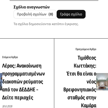
Σχόλια αναγνωστών
Προβολή σχολίων
(0)
Γράψε σχόλιο
Τα σχόλια δημοσιεύονται κατόπιν έγκρισης.
Προηγούμενο Άρθρο
Τιμόθεος
Επόμενο Άρθρο
Λέρος: Ανακοίνωση
Κωττάκης:
προγραμματισμένων
Έτσι θα είναι ο
διακοπών ρεύματος
νέος
από τον ΔΕΔΔΗΕ -
Βρεφονηπιακός
Δείτε περιοχές
σταθμός στην
Καμάρα
18.6.2026