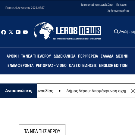
Ταυτότητα
Επικοινωνία
Όροι
Πολιτική
Πέμπτη, 6 Αυγούστου 2026, 07:27
Χρήσης
Απορρήτου
Αναζήτησ
ΑΡΧΙΚΉ
ΤΑ ΝΈΑ ΤΗΣ ΛΈΡΟΥ
ΔΩΔΕΚΆΝΗΣΑ
ΠΕΡΙΦΈΡΕΙΑ
ΕΛΛΆΔΑ
ΔΙΕΘΝΉ
ΕΝΔΙΑΦΈΡΟΝΤΑ
ΡΕΠΟΡΤΆΖ - VIDEO
ΌΛΕΣ ΟΙ ΕΙΔΉΣΕΙΣ
ENGLISH EDITION
η της ετήσιας συναυλίας
Δήμος Λέρου: Απομάκρυνση οχημάτων κα
Ανακοινώσεις
ΤΑ ΝΕΑ ΤΗΣ ΛΕΡΟΥ