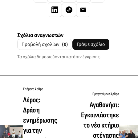
Σχόλια αναγνωστών
Προβολή σχολίων
(0)
Γράψε σχόλιο
Τα σχόλια δημοσιεύονται κατόπιν έγκρισης.
Επόμενο Άρθρο
Προηγούμενο Άρθρο
Λέρος:
Αγαθονήσι:
Δράση
Εγκαινιάστηκε
ενημέρωσης
το νέο κτήριο
για την
στέγασης