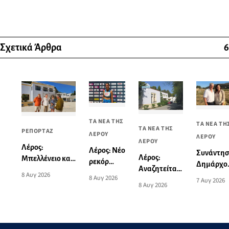
Σχετικά Άρθρα
6
ΤΑ ΝΕΑ ΤΗΣ
ΤΑ ΝΕΑ ΤΗ
ΤΑ ΝΕΑ ΤΗΣ
ΡΕΠΟΡΤΑΖ
ΛΕΡΟΥ
ΛΕΡΟΥ
ΛΕΡΟΥ
Λέρος:
Λέρος: Νέο
Συνάντη
Λέρος:
Μπελλένειο και
ρεκόρ
Δημάρχο
Αναζητείται
Μπουλαφέντειο
Νοτίου
8 Αυγ 2026
Λέρου με
8 Αυγ 2026
ορθοπεδικός
7 Αυγ 2026
αλλάζουν όψη
Αιγαίου
8 Αυγ 2026
την
για την
με μια δωρεά
από την
Υπουργό
κάλυψη των
αγάπης για τα
Ειρήνη-
Τουρισμο
αναγκών του
παιδιά
Μαρία
Νοσοκομείου
Μαυρουδή