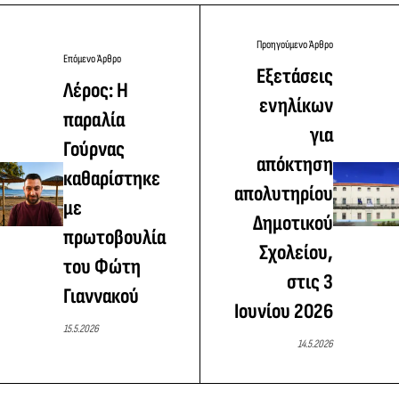
Προηγούμενο Άρθρο
Επόμενο Άρθρο
Εξετάσεις
Λέρος: Η
ενηλίκων
παραλία
για
Γούρνας
απόκτηση
καθαρίστηκε
απολυτηρίου
με
Δημοτικού
πρωτοβουλία
Σχολείου,
του Φώτη
στις 3
Γιαννακού
Ιουνίου 2026
15.5.2026
14.5.2026