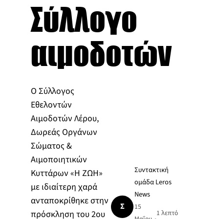
Σύλλογο
αιμοδοτών
Ο Σύλλογος
Εθελοντών
Αιμοδοτών Λέρου,
Δωρεάς Οργάνων
Σώματος &
Αιμοποιητικών
Συντακτική
Κυττάρων «Η ΖΩΗ»
ομάδα Leros
με ιδιαίτερη χαρά
News
ανταποκρίθηκε στην
Σ
15
πρόσκληση του 2ου
1 λεπτό
Μαΐου
•