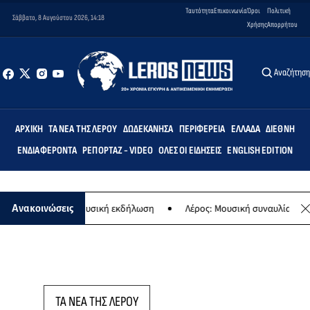
Ταυτότητα
Επικοινωνία
Όροι
Πολιτική
Σάββατο, 8 Αυγούστου 2026, 14:18
Χρήσης
Απορρήτου
Αναζήτησ
ΑΡΧΙΚΉ
ΤΑ ΝΈΑ ΤΗΣ ΛΈΡΟΥ
ΔΩΔΕΚΆΝΗΣΑ
ΠΕΡΙΦΈΡΕΙΑ
ΕΛΛΆΔΑ
ΔΙΕΘΝΉ
ΕΝΔΙΑΦΈΡΟΝΤΑ
ΡΕΠΟΡΤΆΖ - VIDEO
ΌΛΕΣ ΟΙ ΕΙΔΉΣΕΙΣ
ENGLISH EDITION
αναγίας - Μουσική εκδήλωση
Λέρος: Μουσική συναυλία των Εργαστ
Ανακοινώσεις
ΤΑ ΝΕΑ ΤΗΣ ΛΕΡΟΥ