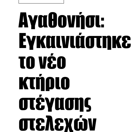
Αγαθονήσι:
Εγκαινιάστηκε
το νέο
κτήριο
στέγασης
στελεχών