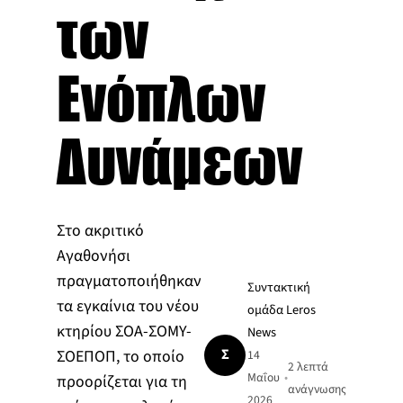
των
Ενόπλων
Δυνάμεων
Στο ακριτικό
Αγαθονήσι
πραγματοποιήθηκαν
Συντακτική
τα εγκαίνια του νέου
ομάδα Leros
κτηρίου ΣΟΑ-ΣΟΜΥ-
News
Σ
ΣΟΕΠΟΠ, το οποίο
14
2 λεπτά
Μαΐου
•
προορίζεται για τη
ανάγνωσης
2026