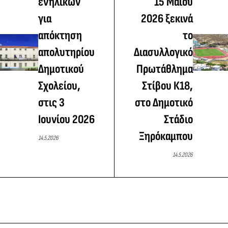
ενηλίκων
15 Μαΐου
για
2026 ξεκινά
απόκτηση
το
απολυτηρίου
Διασυλλογικό
Δημοτικού
Πρωτάθλημα
Σχολείου,
Στίβου Κ18,
στις 3
στο Δημοτικό
Ιουνίου 2026
Στάδιο
Ξηρόκαμπου
14.5.2026
14.5.2026