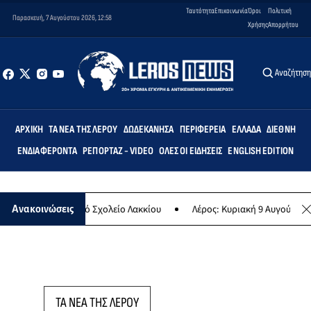
Ταυτότητα
Επικοινωνία
Όροι
Πολιτική
Παρασκευή, 7 Αυγούστου 2026, 12:58
Χρήσης
Απορρήτου
Αναζήτησ
ΑΡΧΙΚΉ
ΤΑ ΝΈΑ ΤΗΣ ΛΈΡΟΥ
ΔΩΔΕΚΆΝΗΣΑ
ΠΕΡΙΦΈΡΕΙΑ
ΕΛΛΆΔΑ
ΔΙΕΘΝΉ
ΕΝΔΙΑΦΈΡΟΝΤΑ
ΡΕΠΟΡΤΆΖ - VIDEO
ΌΛΕΣ ΟΙ ΕΙΔΉΣΕΙΣ
ENGLISH EDITION
ς» στο Δημοτικό Σχολείο Λακκίου
Λέρος: Κυριακή 9 Αυγούστου το μ
Ανακοινώσεις
ΤΑ ΝΕΑ ΤΗΣ ΛΕΡΟΥ