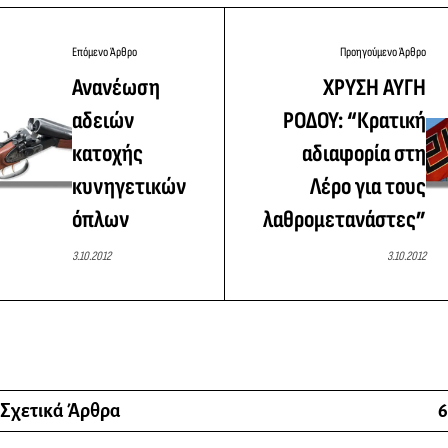
Επόμενο Άρθρο
Προηγούμενο Άρθρο
Ανανέωση
ΧΡΥΣΗ ΑΥΓΗ
αδειών
ΡΟΔΟΥ: “Κρατική
κατοχής
αδιαφορία στη
κυνηγετικών
Λέρο για τους
όπλων
λαθρομετανάστες”
3.10.2012
3.10.2012
Σχετικά Άρθρα
6