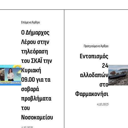
Επόμενο Άρθρο
Ο Δήμαρχος
Λέρου στην
Προηγούμενο Άρθρο
τηλεόραση
Εντοπισμός
του ΣΚΑΪ την
24
Κυριακή
αλλοδαπών
09.00 για τα
στο
σοβαρά
Φαρμακονήσι
προβλήματα
4.10.2025
του
Νοσοκομείου
4.10.2025