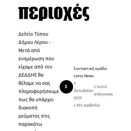
περιοχές
Δελτίο Τύπου
Δήμου Λέρου -
Μετά από
ενημέρωση που
είχαμε από τον
Συντακτική ομάδα
ΔΕΔΔΗΕ θα
Leros News
θέλαμε να σας
4
Σ
1 λεπτό
πληροφορήσουμε
Οκτωβρίου
•
ανάγνωσης
2025
πως θα υπάρχει
1.401
προβολές
διακοπή
ρεύματος στις
παρακάτω