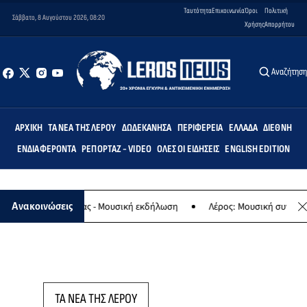
Ταυτότητα
Επικοινωνία
Όροι
Πολιτική
Σάββατο, 8 Αυγούστου 2026, 08:20
Χρήσης
Απορρήτου
Αναζήτησ
ΑΡΧΙΚΉ
ΤΑ ΝΈΑ ΤΗΣ ΛΈΡΟΥ
ΔΩΔΕΚΆΝΗΣΑ
ΠΕΡΙΦΈΡΕΙΑ
ΕΛΛΆΔΑ
ΔΙΕΘΝΉ
ΕΝΔΙΑΦΈΡΟΝΤΑ
ΡΕΠΟΡΤΆΖ - VIDEO
ΌΛΕΣ ΟΙ ΕΙΔΉΣΕΙΣ
ENGLISH EDITION
αφο της Παναγίας - Μουσική εκδήλωση
Λέρος: Μουσική συναυλία τ
Ανακοινώσεις
ΤΑ ΝΕΑ ΤΗΣ ΛΕΡΟΥ