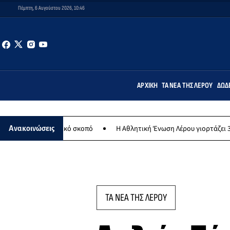
Πέμπτη, 6 Αυγούστου 2026, 10:46
ΑΡΧΙΚΉ
ΤΑ ΝΈΑ ΤΗΣ ΛΈΡΟΥ
ΔΩΔ
λανθρωπικό σκοπό
Η Αθλητική Ένωση Λέρου γιορτάζει 30 χρόνια ισ
Ανακοινώσεις
ΤΑ ΝΕΑ ΤΗΣ ΛΕΡΟΥ