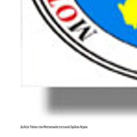
Δελτίο Τύπου του Μοτοσυκλετιστικού Ομίλου Λέρου