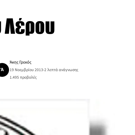
υ Λέρου
Άκης Γρεκός
Ά
19 Νοεμβρίου 2013
•
2 λεπτά ανάγνωσης
1.495
προβολές