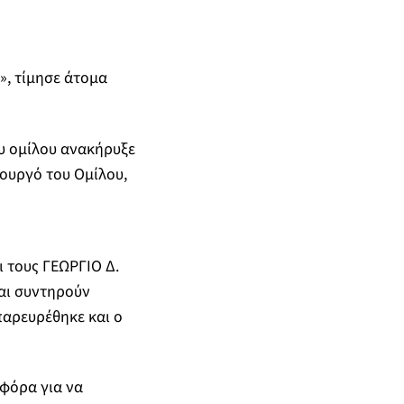
», τίμησε άτομα
υ ομίλου ανακήρυξε
ουργό του Ομίλου,
ι τους ΓΕΩΡΓΙΟ Δ.
αι συντηρούν
παρευρέθηκε και ο
φόρα για να