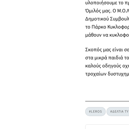
υλοποιήσουμε το πρ
Όμιλός μας. Ο Μ.Ο.
Δημοτικού Συμβουλί
το Πάρκο Κυκλοφορι
μάθουν να κυκλοφο
Σκοπός μας είναι σ
στα μικρά παιδιά τ
καλούς οδηγούς οχ
τροχαίων δυστυχημ
#LEROS
#ΔΕΛΤΙΑ Τ