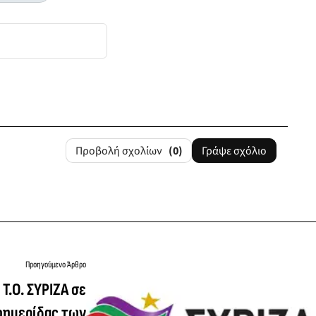
Προβολή σχολίων
(0)
Γράψε σχόλιο
Προηγούμενο Άρθρο
Τ.Ο. ΣΥΡΙΖΑ σε
φημερίδας των