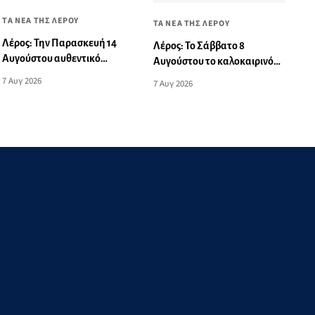
ΤΑ ΝΕΑ ΤΗΣ ΛΕΡΟΥ
ΤΑ ΝΕΑ ΤΗΣ ΛΕΡΟΥ
Λέρος: Την Παρασκευή 14
Λέρος: Το Σάββατο 8
Αυγούστου αυθεντικό
Αυγούστου το καλοκαιρινό
νησιώτικο γλέντι στο Theikon
πάρτι του Πανιωνίου
7 Αυγ 2026
7 Αυγ 2026
Bistro Restaurant!