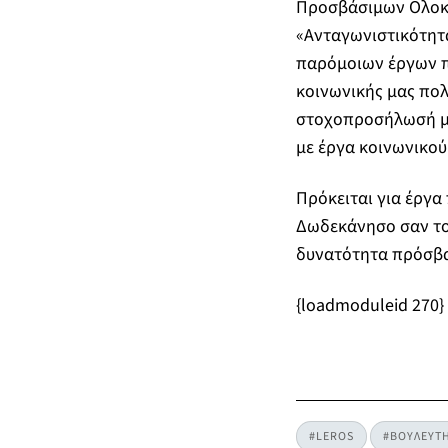
Προσβάσιμων Ολοκ
«Ανταγωνιστικότητα
παρόμοιων έργων πο
κοινωνικής μας πολ
στοχοπροσήλωσή μα
με έργα κοινωνικού
Πρόκειται για έργα
Δωδεκάνησο σαν το
δυνατότητα πρόσβασ
{loadmoduleid 270}
#LEROS
#ΒΟΥΛΕΥΤ