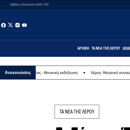
Σάββατο, 8 Αυγούστου 2026, 17:53
ΑΡΧΙΚΉ
ΤΑ ΝΈΑ ΤΗΣ ΛΈΡΟΥ
ΔΩΔ
ς Παναγίας - Μουσική εκδήλωση
Λέρος: Μουσική συναυλία των Εργ
Ανακοινώσεις
ΤΑ ΝΕΑ ΤΗΣ ΛΕΡΟΥ