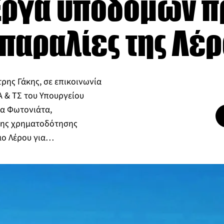
: Έργα υποδομών 
 παραλίες της Λέ
ης Γάκης, σε επικοινωνία
Α & ΤΣ του Υπουργείου
ία Φωτονιάτα,
της χρηματοδότησης
μο Λέρου για…