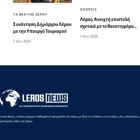
ΑΠΟΨΕΙΣ
ΤΑ ΝΕΑ ΤΗΣ ΛΕΡΟΥ
Λέρος: Ανοιχτή επιστολή
Συνάντηση Δημάρχου Λέρου
σχετικά με το θανατηφόρο
με την Υπουργό Τουρισμού
τροχαίο: «Αυτό το θλιβερό
7 Αυγ 2026
νήμα μπορούμε και πρέπει
7 Αυγ 2026
να το κόψουμε»
Leros News, η Λέρος σήμερα: Καθημερινή εφημερίδα της Λέρου με όλες τις ειδήσεις για τη Λέρο, νέα, εκδηλώσεις,
ρεπορτάζ, video της Λέρου