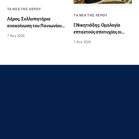
ΤΑ ΝΕΑ ΤΗΣ ΛΕΡΟΥ
ΤΑ ΝΕΑ ΤΗΣ ΛΕΡΟΥ
Λέρος: Συλλυπητήρια
Γ.Νικητιάδης: Ομολογία
ανακοίνωση του Πανιωνίου
επταετούς αποτυχίας οι
για την ξαφνική απώλεια του
7 Αυγ 2026
δηλώσεις Πρωθυπουργού για
Δημήτρη Καρατσώρη
7 Αυγ 2026
τη Βιομηχανία