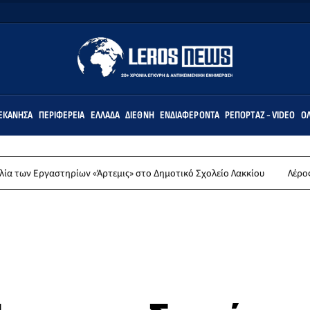
ΕΚΆΝΗΣΑ
ΠΕΡΙΦΈΡΕΙΑ
ΕΛΛΆΔΑ
ΔΙΕΘΝΉ
ΕΝΔΙΑΦΈΡΟΝΤΑ
ΡΕΠΟΡΤΆΖ - VIDEO
ΌΛ
αστηρίων «Άρτεμις» στο Δημοτικό Σχολείο Λακκίου
Λέρος: Συλλυπητ