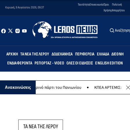
Ταυτότητα
Επικοινωνία
Όροι
Πολιτική
Κυριακή, 9 Αυγούστου 2026, 09:37
Χρήσης
Απορρήτου
Αναζήτησ
ΑΡΧΙΚΉ
ΤΑ ΝΈΑ ΤΗΣ ΛΈΡΟΥ
ΔΩΔΕΚΆΝΗΣΑ
ΠΕΡΙΦΈΡΕΙΑ
ΕΛΛΆΔΑ
ΔΙΕΘΝΉ
ΕΝΔΙΑΦΈΡΟΝΤΑ
ΡΕΠΟΡΤΆΖ - VIDEO
ΌΛΕΣ ΟΙ ΕΙΔΉΣΕΙΣ
ENGLISH EDITION
υ το καλοκαιρινό πάρτι του Πανιωνίου
ΚΠΕΑ ΑΡΤΕΜΙΣ: Το χταποδο
Ανακοινώσεις
ΤΑ ΝΕΑ ΤΗΣ ΛΕΡΟΥ