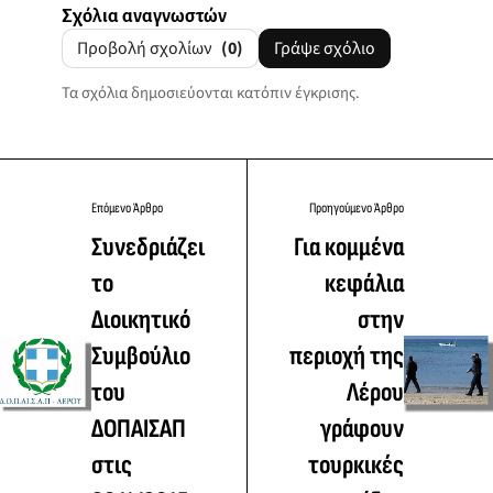
Σχόλια αναγνωστών
Προβολή σχολίων
(0)
Γράψε σχόλιο
Τα σχόλια δημοσιεύονται κατόπιν έγκρισης.
Επόμενο Άρθρο
Προηγούμενο Άρθρο
Συνεδριάζει
Για κομμένα
το
κεφάλια
Διοικητικό
στην
Συμβούλιο
περιοχή της
του
Λέρου
ΔΟΠΑΙΣΑΠ
γράφουν
στις
τουρκικές