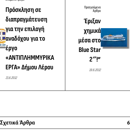
Προηγούμενο
Πρόσκληση σε
Άρθρο
διαπραγμάτευση
Έριξαν
για την επιλογή
χημικά
αναδόχου για το
μέσα στο
έργο
Blue Star
«ΑΝΤΙΠΛΗΜΜΥΡΙΚΑ
2″!”
ΕΡΓΑ» Δήμου Λέρου
19.6.2012
21.6.2012
Σχετικά Άρθρα
6