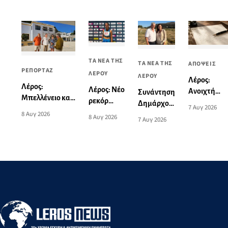
ΤΑ ΝΕΑ ΤΗΣ
ΤΑ ΝΕΑ ΤΗΣ
ΑΠΟΨΕΙΣ
ΡΕΠΟΡΤΑΖ
ΛΕΡΟΥ
ΛΕΡΟΥ
Λέρος:
Λέρος:
Λέρος: Νέο
Ανοιχτή
Συνάντηση
Μπελλένειο και
ρεκόρ
επιστολή
Δημάρχου
7 Αυγ 2026
Μπουλαφέντειο
Νοτίου
8 Αυγ 2026
σχετικά με
Λέρου με
8 Αυγ 2026
7 Αυγ 2026
αλλάζουν όψη
Αιγαίου
το
την
με μια δωρεά
από την
θανατηφόρ
Υπουργό
αγάπης για τα
Ειρήνη-
τροχαίο:
Τουρισμού
παιδιά
Μαρία
«Αυτό το
Μαυρουδή
θλιβερό
στα 3.000
νήμα
μ. βάδην
μπορούμε
Κ16
και πρέπει
να το
κόψουμε»