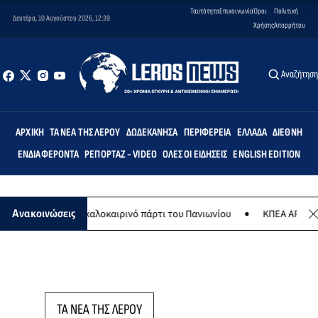
Ταυτότητα
Επικοινωνία
Όροι
Πολιτική
Δευτέρα, 10 Αυγούστου 2026, 12:39
Χρήσης
Απορρήτου
Αναζήτησ
ΑΡΧΙΚΉ
ΤΑ ΝΈΑ ΤΗΣ ΛΈΡΟΥ
ΔΩΔΕΚΆΝΗΣΑ
ΠΕΡΙΦΈΡΕΙΑ
ΕΛΛΆΔΑ
ΔΙΕΘΝΉ
ΕΝΔΙΑΦΈΡΟΝΤΑ
ΡΕΠΟΡΤΆΖ - VIDEO
ΌΛΕΣ ΟΙ ΕΙΔΉΣΕΙΣ
ENGLISH EDITION
8 Αυγούστου το καλοκαιρινό πάρτι του Πανιωνίου
ΚΠΕΑ ΑΡΤΕΜΙΣ: Τ
Ανακοινώσεις
ΤΑ ΝΕΑ ΤΗΣ ΛΕΡΟΥ