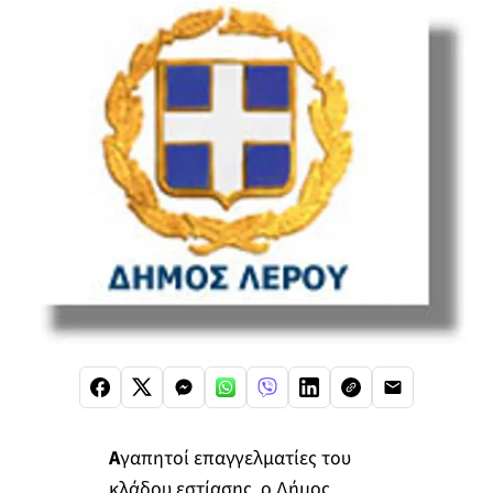
Α
γαπητοί επαγγελματίες του
κλάδου εστίασης, ο Δήμος