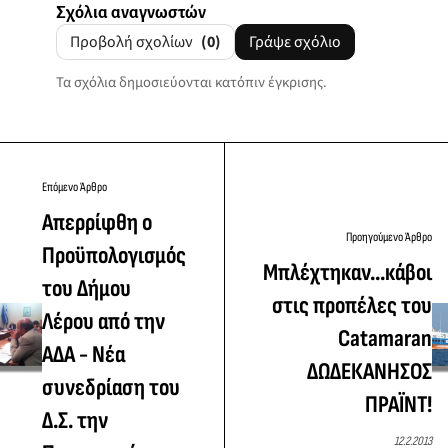
Σχόλια αναγνωστών
Προβολή σχολίων
(0)
Γράψε σχόλιο
Τα σχόλια δημοσιεύονται κατόπιν έγκρισης.
Επόμενο Άρθρο
Απερρίφθη ο
Προηγούμενο Άρθρο
Προϋπολογισμός
Μπλέχτηκαν...κάβοι
του Δήμου
στις προπέλες του
Λέρου από την
Catamaran
ΑΔΑ - Νέα
ΔΩΔΕΚΑΝΗΣΟΣ
συνεδρίαση του
ΠΡΑΪΝΤ!
Δ.Σ. την
12.2.2013