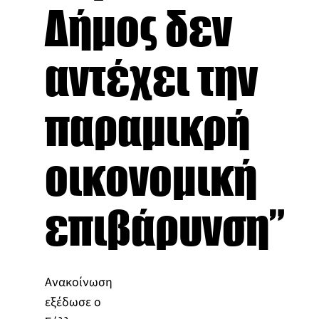
Δήμος δεν
αντέχει την
παραμικρή
οικονομική
επιβάρυνση”
Ανακοίνωση
εξέδωσε ο