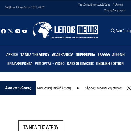
Ταυτότητα
Επικοινωνία
Όροι
Πολιτική
Σάββατο, 8 Αυγούστου 2026, 03:07
Χρήσης
Απορρήτου
Αναζήτησ
ΑΡΧΙΚΉ
ΤΑ ΝΈΑ ΤΗΣ ΛΈΡΟΥ
ΔΩΔΕΚΆΝΗΣΑ
ΠΕΡΙΦΈΡΕΙΑ
ΕΛΛΆΔΑ
ΔΙΕΘΝΉ
ΕΝΔΙΑΦΈΡΟΝΤΑ
ΡΕΠΟΡΤΆΖ - VIDEO
ΌΛΕΣ ΟΙ ΕΙΔΉΣΕΙΣ
ENGLISH EDITION
 της Παναγίας - Μουσική εκδήλωση
Λέρος: Μουσική συναυλία των 
Ανακοινώσεις
ΤΑ ΝΕΑ ΤΗΣ ΛΕΡΟΥ