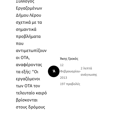
Σύλλογος
Εργαζομένων
Δήμου Λέρου
σχετικά με τα
σημαντικά
προβλήματα
που
αντιμετωπίζουν
οι ΟΤΑ,
Άκης Γρεκός
αναφέροντας
12
2 λεπτά
Ά
τα εξής: “Οι
Φεβρουαρίου
•
ανάγνωσης
2013
εργαζόμενοι
197
προβολές
των ΟΤΑ τον
τελευταίο καιρό
βρίσκονται
στους δρόμους