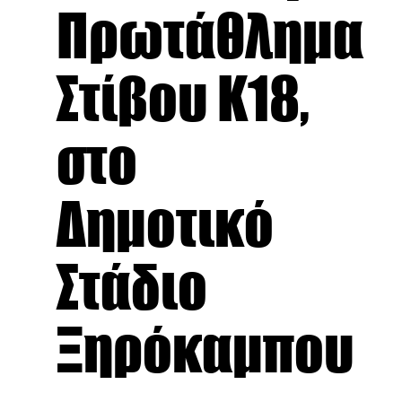
Πρωτάθλημα
Στίβου Κ18,
στο
Δημοτικό
Στάδιο
Ξηρόκαμπου