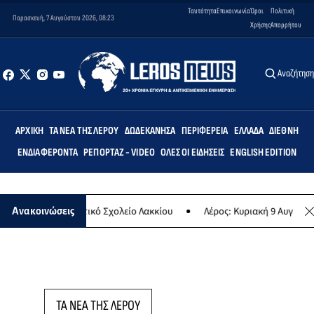
Ταυτότητα
Επικοινωνία
Όροι
Πολιτική
Παρασκευή, 7 Αυγούστου 2026, 08:23
Χρήσης
Απορρήτου
Αναζήτησ
ΑΡΧΙΚΉ
ΤΑ ΝΈΑ ΤΗΣ ΛΈΡΟΥ
ΔΩΔΕΚΆΝΗΣΑ
ΠΕΡΙΦΈΡΕΙΑ
ΕΛΛΆΔΑ
ΔΙΕΘΝΉ
ΕΝΔΙΑΦΈΡΟΝΤΑ
ΡΕΠΟΡΤΆΖ - VIDEO
ΌΛΕΣ ΟΙ ΕΙΔΉΣΕΙΣ
ENGLISH EDITION
μις» στο Δημοτικό Σχολείο Λακκίου
Λέρος: Κυριακή 9 Αυγούστου το
Ανακοινώσεις
ΤΑ ΝΕΑ ΤΗΣ ΛΕΡΟΥ