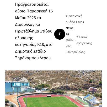
Πραγματοποιείται
αύριο Παρασκευή 15
Συντακτική
Μαΐου 2026 το
ομάδα Leros
Διασυλλογικό
News
Πρωτάθλημα Στίβου
Σ
14
ηλικιακής
2 λεπτά
Μαΐου
•
ανάγνωσης
κατηγορίας Κ18, στο
2026
Δημοτικό Στάδιο
934
προβολές
Ξηρόκαμπου Λέρου.