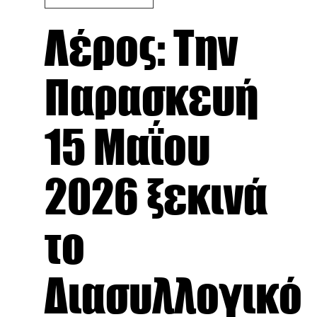
Λέρος: Την
Παρασκευή
15 Μαΐου
2026 ξεκινά
το
Διασυλλογικό