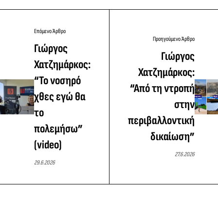
Επόμενο Άρθρο
Προηγούμενο Άρθρο
Γιώργος
Γιώργος
Χατζημάρκος:
Χατζημάρκος:
“Το νοσηρό
“Από τη ντροπή
χθες εγώ θα
στην
το
περιβαλλοντική
πολεμήσω”
δικαίωση”
(video)
27.6.2026
29.6.2026