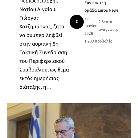
Περιφερειάρχης
Συντακτική
Νοτίου Αιγαίου,
ομάδα Leros News
Γιώργος
29
Σ
2 λεπτά
Χατζημάρκος, ζητά
Ιουνίου
•
ανάγνωσης
2026
να συμπεριληφθεί
1.203
προβολές
στην αυριανή 8η
Τακτική Συνεδρίαση
του Περιφερειακού
Συμβουλίου, ως θέμα
εκτός ημερήσιας
διάταξης, η…