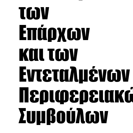
των
Επάρχων
και των
Εντεταλμένων
Περιφερειακ
Συμβούλων