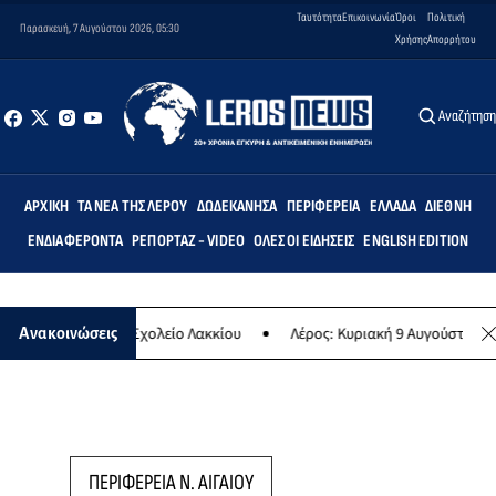
Ταυτότητα
Επικοινωνία
Όροι
Πολιτική
Παρασκευή, 7 Αυγούστου 2026, 05:30
Χρήσης
Απορρήτου
Αναζήτησ
ΑΡΧΙΚΉ
ΤΑ ΝΈΑ ΤΗΣ ΛΈΡΟΥ
ΔΩΔΕΚΆΝΗΣΑ
ΠΕΡΙΦΈΡΕΙΑ
ΕΛΛΆΔΑ
ΔΙΕΘΝΉ
ΕΝΔΙΑΦΈΡΟΝΤΑ
ΡΕΠΟΡΤΆΖ - VIDEO
ΌΛΕΣ ΟΙ ΕΙΔΉΣΕΙΣ
ENGLISH EDITION
το Δημοτικό Σχολείο Λακκίου
Λέρος: Κυριακή 9 Αυγούστου το μεγα
Ανακοινώσεις
ΠΕΡΙΦΕΡΕΙΑ Ν. ΑΙΓΑΙΟΥ