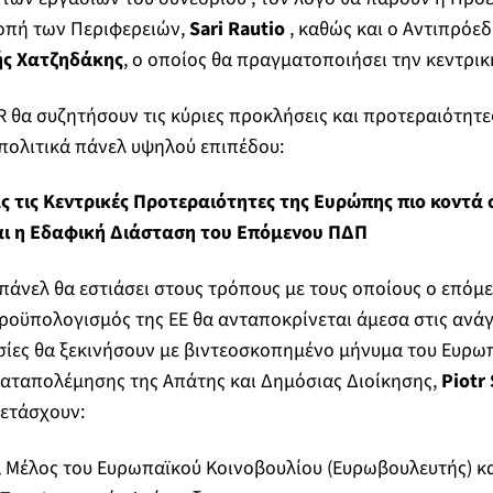
ροπή των Περιφερειών,
Sari Rautio
, καθώς και ο Αντιπρόεδ
ς Χατζηδάκης
, ο οποίος θα πραγματοποιήσει την κεντρική
R θα συζητήσουν τις κύριες προκλήσεις και προτεραιότητ
πολιτικά πάνελ υψηλού επιπέδου:
ς τις Κεντρικές Προτεραιότητες της Ευρώπης πιο κοντά 
αι η Εδαφική Διάσταση του Επόμενου ΠΔΠ
πάνελ θα εστιάσει στους τρόπους με τους οποίους ο επόμ
οϋπολογισμός της ΕΕ θα ανταποκρίνεται άμεσα στις ανά
σίες θα ξεκινήσουν με βιντεοσκοπημένο μήνυμα του Ευρω
αταπολέμησης της Απάτης και Δημόσιας Διοίκησης,
Piotr 
μετάσχουν:
, Μέλος του Ευρωπαϊκού Κοινοβουλίου (Ευρωβουλευτής) κα