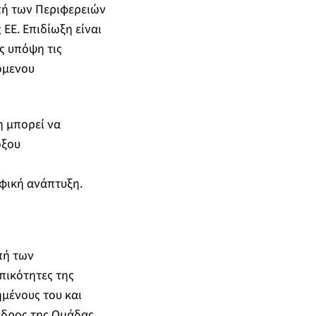
πή των Περιφερειών
ΕΕ. Επιδίωξη είναι
ς υπόψη τις
όμενου
η μπορεί να
οξου
αφική ανάπτυξη.
πή των
πικότητες της
μένους του και
εδρος της Ομάδας