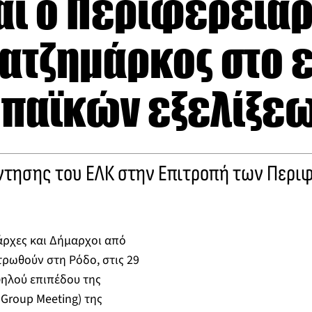
αι ο Περιφερειά
ατζημάρκος στο 
παϊκών εξελίξε
ντησης του ΕΛΚ στην Επιτροπή των Περιφ
άρχες και Δήμαρχοι από
ρωθούν στη Ρόδο, στις 29
ψηλού επιπέδου της
 Group Meeting) της