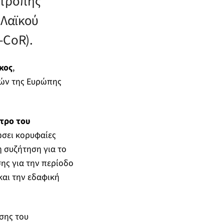
ιτροπής
 Λαϊκού
-CoR).
κος
,
ιών της Ευρώπης
ντρο του
ώσει κορυφαίες
η συζήτηση για το
ης για την περίοδο
και την εδαφική
σης του