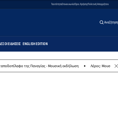
Ταυτότητα
Επικοινωνία
Όροι Χρήσης
Πολιτική Απορρήτου
Αναζήτηση
ΕΣ ΟΙ ΕΙΔΉΣΕΙΣ
ENGLISH EDITION
ο της Παναγίας - Μουσική εκδήλωση
Λέρος: Μουσική συναυλία τω