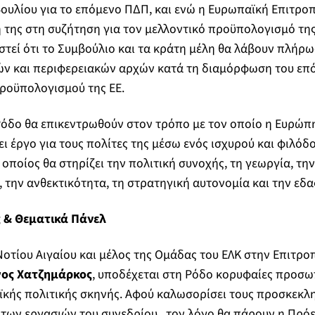
ουλίου για το επόμενο ΠΔΠ, και ενώ η Ευρωπαϊκή Επιτρο
ή της στη συζήτηση για τον μελλοντικό προϋπολογισμό της 
στεί ότι το Συμβούλιο και τα κράτη μέλη θα λάβουν πλήρω
ών και περιφερειακών αρχών κατά τη διαμόρφωση του επ
οϋπολογισμού της ΕΕ.
Ρόδο θα επικεντρωθούν στον τρόπο με τον οποίο η Ευρώπ
ει έργο για τους πολίτες της μέσω ενός ισχυρού και φιλόδ
οποίος θα στηρίζει την πολιτική συνοχής, τη γεωργία, την
 την ανθεκτικότητα, τη στρατηγική αυτονομία και την εδ
ς & Θεματικά Πάνελ
οτίου Αιγαίου και μέλος της Ομάδας του ΕΛΚ στην Επιτρο
γος Χατζημάρκος
, υποδέχεται στη Ρόδο κορυφαίες προσω
ϊκής πολιτικής σκηνής. Αφού καλωσορίσει τους προσκεκλη
 των εργασιών του συνεδρίου , τον λόγο θα πάρουν η Πρό