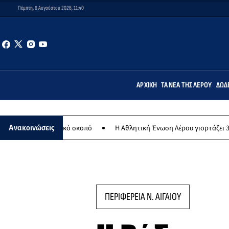
Πέμπτη, 6 Αυγούστου 2026, 11:40
ΑΡΧΙΚΉ
ΤΑ ΝΈΑ ΤΗΣ ΛΈΡΟΥ
ΔΩΔ
λανθρωπικό σκοπό
Η Αθλητική Ένωση Λέρου γιορτάζει 30 χρόνια ισ
Ανακοινώσεις
ΠΕΡΙΦΕΡΕΙΑ Ν. ΑΙΓΑΙΟΥ