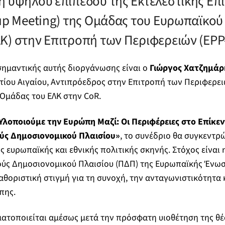
η υψηλού επιπέδου της Εκτελεστικής Επ
oup Meeting) της Ομάδας του Ευρωπαϊκού
Κ) στην Επιτροπή των Περιφερειών (EPP
σημαντικής αυτής διοργάνωσης είναι ο
Γιώργος Χατζημάρ
τίου Αιγαίου, Αντιπρόεδρος στην Επιτροπή των Περιφερε
ς Ομάδας του ΕΛΚ στην CoR.
Υλοποιούμε την Ευρώπη Μαζί: Οι Περιφέρειες στο Επίκε
ύς Δημοσιονομικού Πλαισίου»
, το συνέδριο θα συγκεντρ
 ευρωπαϊκής και εθνικής πολιτικής σκηνής. Στόχος είναι 
ούς Δημοσιονομικού Πλαισίου (ΠΔΠ) της Ευρωπαϊκής Ένωσ
καθοριστική στιγμή για τη συνοχή, την ανταγωνιστικότητα 
πης.
ατοποιείται αμέσως μετά την πρόσφατη υιοθέτηση της θέ