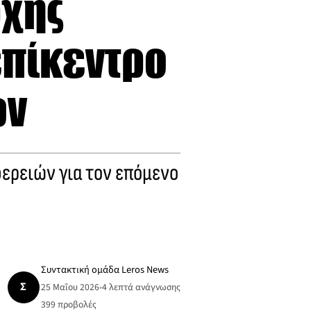
ρχης
επίκεντρο
ων
ερειών για τον επόμενο
Συντακτική ομάδα Leros News
Σ
25 Μαΐου 2026
•
4 λεπτά ανάγνωσης
399
προβολές