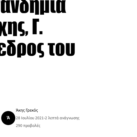
πανδημία
ς, Γ.
εδρος του
Άκης Γρεκός
Ά
28 Ιουλίου 2021
•
2 λεπτά ανάγνωσης
290
προβολές