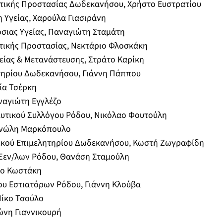
ιτικής Προστασίας Δωδεκανήσου, Χρήστο Ευστρατίου
η Υγείας, Χαρούλα Γιασιράνη
σιας Υγείας, Παναγιώτη Σταμάτη
ιτικής Προστασίας, Νεκτάριο Φλοσκάκη
είας & Μετανάστευσης, Στράτο Καρίκη
τηρίου Δωδεκανήσου, Γιάννη Πάππου
λία Τσέρκη
αναγιώτη Εγγλέζο
υτικού Συλλόγου Ρόδου, Νικόλαο Φουτούλη
Μανώλη Μαρκόπουλο
ικού Επιμελητηρίου Δωδεκανήσου, Κωστή Ζωγραφίδη
Ξεν/λων Ρόδου, Θανάση Σταμούλη
ίκο Κωστάκη
ου Εστιατόρων Ρόδου, Γιάννη Κλούβα
Νίκο Τσούλο
ώνη Γιαννικουρή