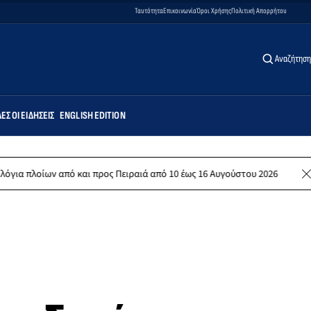
Ταυτότητα
Επικοινωνία
Όροι Χρήσης
Πολιτική Απορρήτου
Αναζήτηση
ΕΣ ΟΙ ΕΙΔΉΣΕΙΣ
ENGLISH EDITION
 και προς Πειραιά από 10 έως 16 Αυγούστου 2026
Λέρος: Συλλυπητ