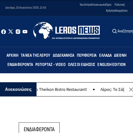
Ταυτότητα
Επικοινωνία
Όροι
Πολιτική
Δευτέρα, 10 Αυγούστου 2026, 12:40
Χρήσης
Απορρήτου
Αναζήτησ
ΑΡΧΙΚΉ
ΤΑ ΝΈΑ ΤΗΣ ΛΈΡΟΥ
ΔΩΔΕΚΆΝΗΣΑ
ΠΕΡΙΦΈΡΕΙΑ
ΕΛΛΆΔΑ
ΔΙΕΘΝΉ
ΕΝΔΙΑΦΈΡΟΝΤΑ
ΡΕΠΟΡΤΆΖ - VIDEO
ΌΛΕΣ ΟΙ ΕΙΔΉΣΕΙΣ
ENGLISH EDITION
ικο γλέντι στο Theikon Bistro Restaurant!
Λέρος: Το Σάββατο 8 Α
Ανακοινώσεις
ΕΝΔΙΑΦΕΡΟΝΤΑ