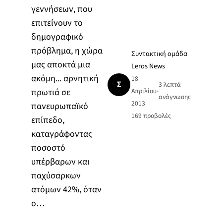
γεννήσεων, που
επιτείνουν το
δημογραφικό
πρόβλημα, η χώρα
Συντακτική ομάδα
μας αποκτά μια
Leros News
ακόμη... αρνητική
18
Σ
3 λεπτά
πρωτιά σε
Απριλίου
•
ανάγνωσης
2013
πανευρωπαϊκό
169
προβολές
επίπεδο,
καταγράφοντας
ποσοστό
υπέρβαρων και
παχύσαρκων
ατόμων 42%, όταν
ο…