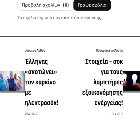
Προβολή σχολίων
(0)
Γράψε σχόλιο
Τα σχόλια δημοσιεύονται κατόπιν έγκρισης.
Επόμενο Άρθρο
Προηγούμενο Άρθρο
Έλληνας
Στοιχεία - σοκ
«σκοτώνει»
για τους
τον καρκίνο
λαμπτήρες
με
εξοικονόμησης
ηλεκτροσόκ!
ενέργειας!
21.4.2013
15.4.2013