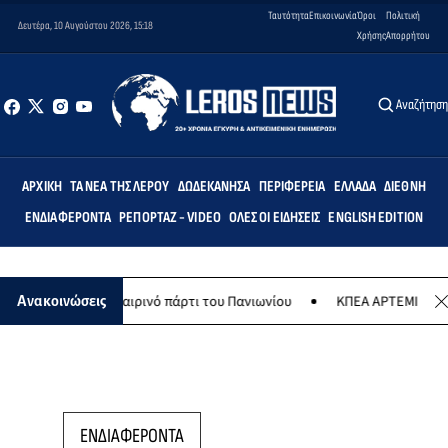
Ταυτότητα
Επικοινωνία
Όροι
Πολιτική
Δευτέρα, 10 Αυγούστου 2026, 15:18
Χρήσης
Απορρήτου
Αναζήτησ
ΑΡΧΙΚΉ
ΤΑ ΝΈΑ ΤΗΣ ΛΈΡΟΥ
ΔΩΔΕΚΆΝΗΣΑ
ΠΕΡΙΦΈΡΕΙΑ
ΕΛΛΆΔΑ
ΔΙΕΘΝΉ
ΕΝΔΙΑΦΈΡΟΝΤΑ
ΡΕΠΟΡΤΆΖ - VIDEO
ΌΛΕΣ ΟΙ ΕΙΔΉΣΕΙΣ
ENGLISH EDITION
στου το καλοκαιρινό πάρτι του Πανιωνίου
ΚΠΕΑ ΑΡΤΕΜΙΣ: Το χταπ
Ανακοινώσεις
ΕΝΔΙΑΦΕΡΟΝΤΑ