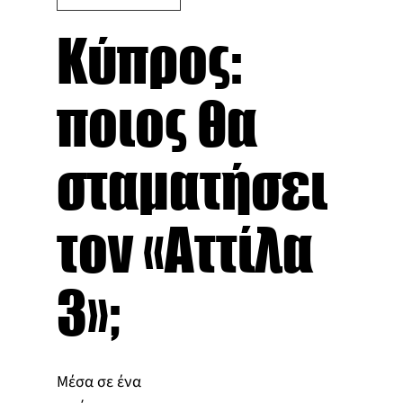
Κύπρος:
ποιος θα
σταματήσει
τον «Αττίλα
3»;
Μέσα σε ένα