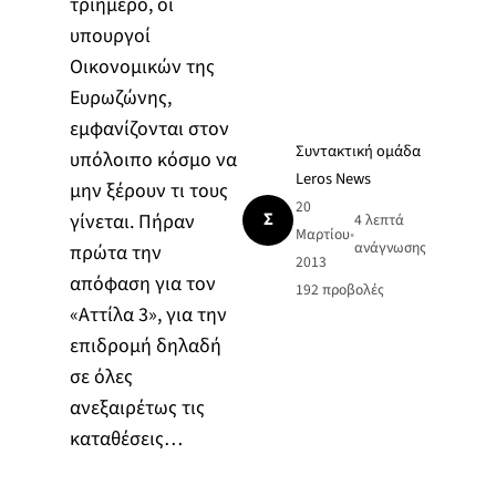
τριήμερο, οι
υπουργοί
Οικονομικών της
Ευρωζώνης,
εμφανίζονται στον
Συντακτική ομάδα
υπόλοιπο κόσμο να
Leros News
μην ξέρουν τι τους
20
Σ
γίνεται. Πήραν
4 λεπτά
Μαρτίου
•
ανάγνωσης
πρώτα την
2013
απόφαση για τον
192
προβολές
«Αττίλα 3», για την
επιδρομή δηλαδή
σε όλες
ανεξαιρέτως τις
καταθέσεις…