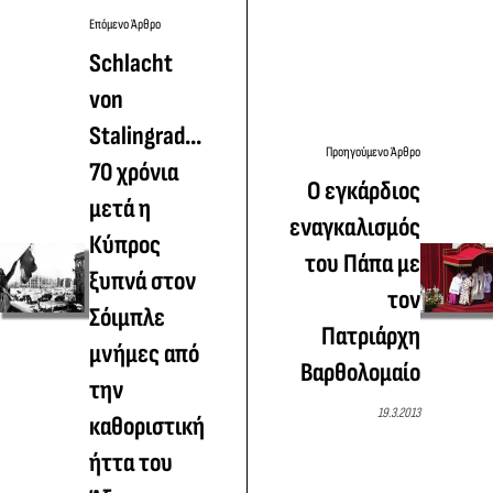
Επόμενο Άρθρο
Schlacht
von
Stalingrad...
Προηγούμενο Άρθρο
70 χρόνια
Ο εγκάρδιος
μετά η
εναγκαλισμός
Κύπρος
του Πάπα με
ξυπνά στον
τον
Σόιμπλε
Πατριάρχη
μνήμες από
Βαρθολομαίο
την
19.3.2013
καθοριστική
ήττα του