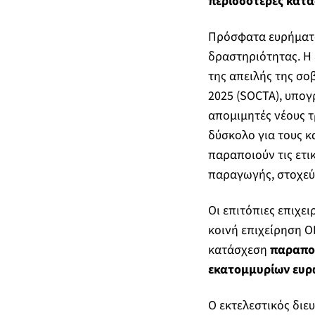
περισσότερες κατα
Πρόσφατα ευρήματα
δραστηριότητας. Η 
της απειλής της σ
2025 (SOCTA), υπογ
απομιμητές νέους 
δύσκολο για τους κ
παραποιούν τις ετι
παραγωγής, στοχεύ
Οι επιτόπιες επιχε
κοινή επιχείρηση O
κατάσχεση
παραποι
εκατομμυρίων ευ
Ο εκτελεστικός διε