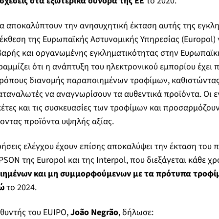
σχέσεις στα εξωτερικά σύνορα της ΕΕ
το 2020.
 αποκαλύπτουν την ανησυχητική έκταση αυτής της εγκλη
έκθεση της Ευρωπαϊκής Αστυνομικής Υπηρεσίας (Europol) 
οβαρής και οργανωμένης εγκληματικότητας στην Ευρωπαϊκ
ραμμίζει ότι η ανάπτυξη του ηλεκτρονικού εμπορίου έχει 
τρόπους διανομής παραποιημένων τροφίμων, καθιστώντας 
αταναλωτές να αναγνωρίσουν τα αυθεντικά προϊόντα. Οι ε
κέτες και τις συσκευασίες των τροφίμων και προσαρμόζουν 
οντας προϊόντα υψηλής αξίας.
ιρήσεις ελέγχου έχουν επίσης αποκαλύψει την έκταση του 
PSON της Europol και της Interpol, που διεξάγεται κάθε χ
ημένων και μη συμμορφούμενων με τα πρότυπα τροφίμ
ρώ
το 2024.
υθυντής του EUIPO,
Jo
ã
o
Negr
ã
o
, δήλωσε: