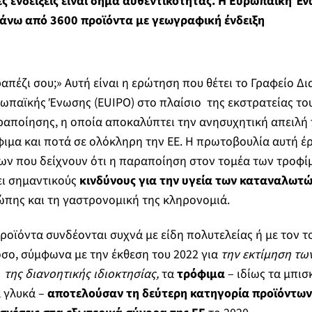
ς ενδείξεις είναι σήμα αυθεντικότητας. Η Ευρωπαϊκή Έν
άνω από 3600 προϊόντα με γεωγραφική ένδειξη
ραπέζι σου;» Αυτή είναι η ερώτηση που θέτει το Γραφείο Δ
ρωπαϊκής Ένωσης (EUIPO) στο πλαίσιο της εκστρατείας το
ραποίησης, η οποία αποκαλύπτει την ανησυχητική απειλή
μα και ποτά σε ολόκληρη την ΕΕ. Η πρωτοβουλία αυτή έρ
ν που δείχνουν ότι η παραποίηση στον τομέα των τροφί
ει σημαντικούς
κινδύνους για την υγεία των καταναλωτ
ώπης και τη γαστρονομική της κληρονομιά.
οϊόντα συνδέονται συχνά με είδη πολυτελείας ή με τον τ
όσο, σύμφωνα με την έκθεση του 2022 για
την εκτίμηση τω
 της διανοητικής ιδιοκτησίας,
τα
τρόφιμα
– ιδίως τα μπισ
α γλυκά –
αποτελούσαν τη δεύτερη κατηγορία προϊόντων 