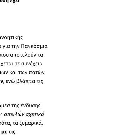
ωση έχει
ιανοητικής
υ για την Παγκόσμια
 που αποτελούν τα
χεται σε συνέχεια
μων και των ποτών
ών
, ενώ βλάπτει τις
ομέα της ένδυσης
ν απειλών σχετικά
κότα, τα ζυμαρικά,
με τις