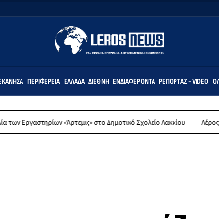
ΕΚΆΝΗΣΑ
ΠΕΡΙΦΈΡΕΙΑ
ΕΛΛΆΔΑ
ΔΙΕΘΝΉ
ΕΝΔΙΑΦΈΡΟΝΤΑ
ΡΕΠΟΡΤΆΖ - VIDEO
ΌΛ
ίων «Άρτεμις» στο Δημοτικό Σχολείο Λακκίου
Λέρος: Συλλυπητήρια 