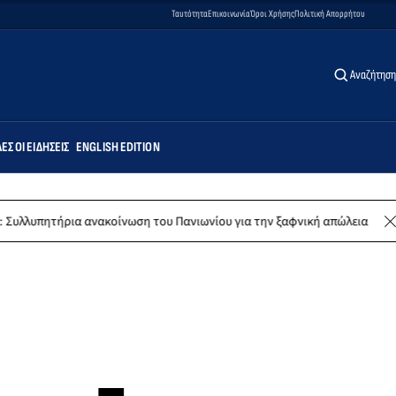
Ταυτότητα
Επικοινωνία
Όροι Χρήσης
Πολιτική Απορρήτου
Αναζήτηση
ΕΣ ΟΙ ΕΙΔΉΣΕΙΣ
ENGLISH EDITION
ανακοίνωση του Πανιωνίου για την ξαφνική απώλεια του Δημήτρη Καρατ