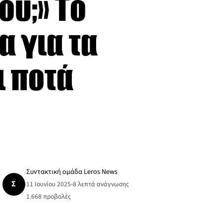
ου;» Το
α για τα
ι ποτά
Συντακτική ομάδα Leros News
Σ
11 Ιουνίου 2025
•
8 λεπτά ανάγνωσης
1.668
προβολές