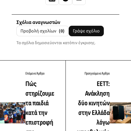
Σχόλια αναγνωστών
Προβολή σχολίων
(0)
Γράψε σχόλιο
Τα σχόλια δημοσιεύονται κατόπιν έγκρισης.
Επόμενο Άρθρο
Προηγούμενο Άρθρο
Πώς
ΕΕΤΤ:
στηρίζουμε
Ανάκληση
τα παιδιά
δύο κινητών
κατά την
στην Ελλάδα
επιστροφή
λόγω