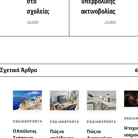
στο
υπερβολικής
σχολείο;
ακτινοβολίας
5.9.2025
2.9.2025
Σχετικά Άρθρα
6
ΕΝΔΙΑ
ΕΝΔΙΑΦΕΡΟΝΤΑ
ΕΝΔΙΑΦΕΡΟΝΤΑ
ΕΝΔΙΑΦΕΡΟΝΤΑ
Η τεχν
Ο Απόλυτος
Πώς να
Πώς να
νοημο