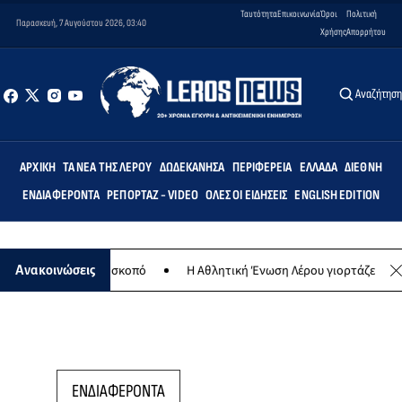
Ταυτότητα
Επικοινωνία
Όροι
Πολιτική
Παρασκευή, 7 Αυγούστου 2026, 03:40
Χρήσης
Απορρήτου
Αναζήτησ
ΑΡΧΙΚΉ
ΤΑ ΝΈΑ ΤΗΣ ΛΈΡΟΥ
ΔΩΔΕΚΆΝΗΣΑ
ΠΕΡΙΦΈΡΕΙΑ
ΕΛΛΆΔΑ
ΔΙΕΘΝΉ
ΕΝΔΙΑΦΈΡΟΝΤΑ
ΡΕΠΟΡΤΆΖ - VIDEO
ΌΛΕΣ ΟΙ ΕΙΔΉΣΕΙΣ
ENGLISH EDITION
για φιλανθρωπικό σκοπό
Η Αθλητική Ένωση Λέρου γιορτάζει 30 χρόν
Ανακοινώσεις
ΕΝΔΙΑΦΕΡΟΝΤΑ