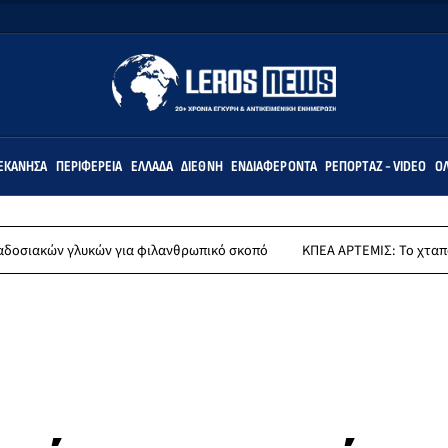
ΕΚΆΝΗΣΑ
ΠΕΡΙΦΈΡΕΙΑ
ΕΛΛΆΔΑ
ΔΙΕΘΝΉ
ΕΝΔΙΑΦΈΡΟΝΤΑ
ΡΕΠΟΡΤΆΖ - VIDEO
ΌΛ
λυκών για φιλανθρωπικό σκοπό
ΚΠΕΑ ΑΡΤΕΜΙΣ: Το χταποδοπίλαφο τη