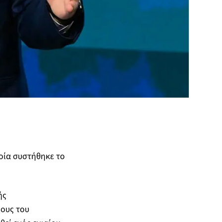
οία συστήθηκε το
ής
ους του