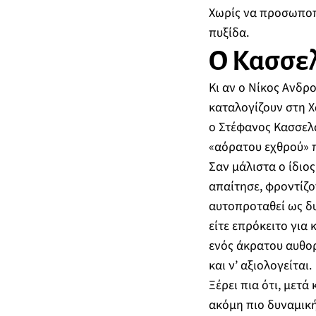
Χωρίς να προσωποπο
πυξίδα.
Ο Κασσελ
Κι αν ο Νίκος Ανδρ
καταλογίζουν στη Χ
ο Στέφανος Κασσελά
«αόρατου εχθρού» π
Σαν μάλιστα ο ίδιος
απαίτησε, φροντίζο
αυτοπροταθεί ως δυ
είτε επρόκειτο για
ενός άκρατου αυθορ
και ν’ αξιολογείται.
Ξέρει πια ότι, μετά
ακόμη πιο δυναμική