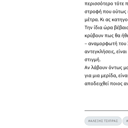
περισσότερο τότε π
στροφή που ούτως ή 
μέτρα. Κι ας κατηγο
Την ίδια ώρα βέβαι
κρύβουν πως θα ήθ
– αναμορφωτή του Σ
αντεγκλήσεις, είναι
στιγμή.
Αν λάβουν όντως μο
για μια μερίδα, εί
αποδειχθεί ποιος αν
#ΑΛΕΞΗΣ ΤΣΙΠΡΑΣ