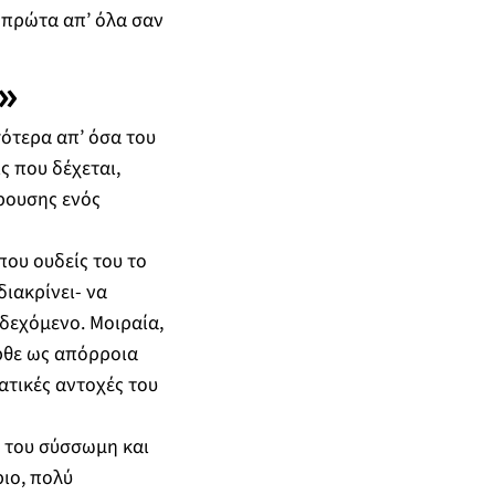
ι πρώτα απ’ όλα σαν
»
σότερα απ’ όσα του
ς που δέχεται,
κρουσης ενός
που ουδείς του το
ιακρίνει- να
δεχόμενο. Μοιραία,
ήρθε ως απόρροια
ατικές αντοχές του
τί του σύσσωμη και
ιο, πολύ