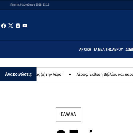
Πέμπτη, 6 Αυγούστου 2026, 23:12
ΑΡΧΙΚΉ
ΤΑ ΝΈΑ ΤΗΣ ΛΈΡΟΥ
ΔΩΔ
ργώντας (σ)την Λέρο”
Λέρος: Έκθεση Βιβλίου και παραδοσιακών γ
Ανακοινώσεις
ΕΛΛΑΔΑ