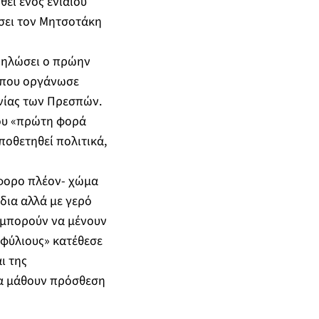
εί ενός ενιαίου
σει τον Μητσοτάκη
 δηλώσει ο πρώην
η που οργάνωσε
νίας των Πρεσπών.
του «πρώτη φορά
ποθετηθεί πολιτικά,
εύφορο πλέον- χώμα
δια αλλά με γερό
ν μπορούν να μένουν
μφύλιους» κατέθεσε
ι της
Να μάθουν πρόσθεση