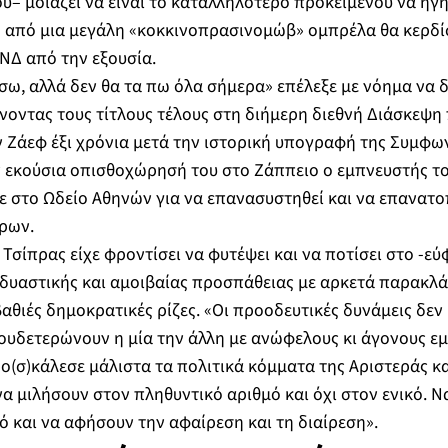
– μοιάζει να είναι το καταλληλότερο προκειμένου να ηγηθ
 από μια μεγάλη «κοκκινοπρασινομώβ» ομπρέλα θα κερδί
 ΝΔ από την εξουσία.
ήσω, αλλά δεν θα τα πω όλα σήμερα» επέλεξε με νόημα να
νοντας τους τίτλους τέλους στη διήμερη διεθνή Διάσκεψ
 Ζάεφ έξι χρόνια μετά την ιστορική υπογραφή της Συμφω
ν εκούσια οπισθοχώρησή του στο Ζάππειο ο εμπνευστής 
ε στο Ωδείο Αθηνών για να επανασυστηθεί και να επανατο
όρων.
. Τσίπρας είχε φροντίσει να φυτέψει και να ποτίσει στο -
δυαστικής και αμοιβαίας προσπάθειας με αρκετά παρακλά
βαθιές δημοκρατικές ρίζες. «Οι προοδευτικές δυνάμεις δε
ξουδετερώνουν η μία την άλλη με ανώφελους κι άγονους ε
ο(σ)κάλεσε μάλιστα τα πολιτικά κόμματα της Αριστεράς κα
α μιλήσουν στον πληθυντικό αριθμό και όχι στον ενικό. 
 και να αφήσουν την αφαίρεση και τη διαίρεση».