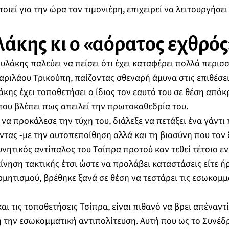
ιεί για την ώρα τον τιμονιέρη, επιχειρεί να λειτουργήσε
άκης κι ο «αόρατος εχθρός
ουλάκης παλεύει να πείσει ότι έχει καταφέρει πολλά περισ
αριλάου Τρικούπη, παίζοντας σθεναρή άμυνα στις επιθέσει
κης έχει τοποθετήσει ο ίδιος τον εαυτό του σε θέση από
ου βλέπει πως απειλεί την πρωτοκαθεδρία του.
 να προκάλεσε την τύχη του, διάλεξε να πετάξει ένα γάντι 
ντας -με την αυτοπεποίθηση αλλά και τη βιασύνη που τον δ
νητικός αντίπαλος του Τσίπρα προτού καν τεθεί τέτοιο εν
 κίνηση τακτικής έτσι ώστε να προλάβει καταστάσεις είτε 
μητισμού, βρέθηκε ξανά σε θέση να τεστάρει τις εσωκομμ
 και τις τοποθετήσεις Τσίπρα, είναι πιθανό να βρει απέναν
 την εσωκομματική αντιπολίτευση. Αυτή που ως το Συνέδρ