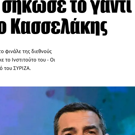
 σήκωσε το γάντι
 ο Κασσελάκης
το φινάλε της διεθνούς
 το Ινστιτούτο του - Οι
ό του ΣΥΡΙΖΑ.