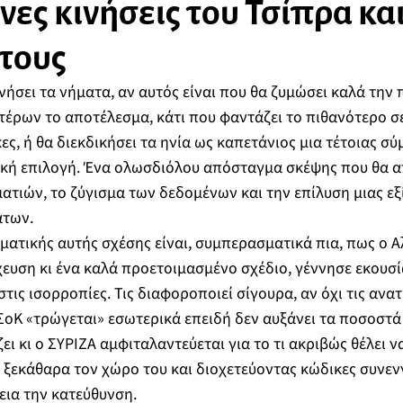
νες κινήσεις του Τσίπρα και
τους
ινήσει τα νήματα, αν αυτός είναι που θα ζυμώσει καλά την
τέρων το αποτέλεσμα, κάτι που φαντάζει το πιθανότερο σε
ς, ή θα διεκδικήσει τα ηνία ως καπετάνιος μια τέτοιας σύ
ή επιλογή. Ένα ολωσδιόλου απόσταγμα σκέψης που θα α
ατιών, το ζύγισμα των δεδομένων και την επίλυση μιας ε
άτων.
ματικής αυτής σχέσης είναι, συμπερασματικά πια, πως ο Α
ευση κι ένα καλά προετοιμασμένο σχέδιο, γέννησε εκουσ
τις ισορροπίες. Τις διαφοροποιεί σίγουρα, αν όχι τις ανατ
οΚ «τρώγεται» εσωτερικά επειδή δεν αυξάνει τα ποσοστά
ι κι ο ΣΥΡΙΖΑ αμφιταλαντεύεται για το τι ακριβώς θέλει να
ί ξεκάθαρα τον χώρο του και διοχετεύοντας κώδικες συνεν
εια την κατεύθυνση.