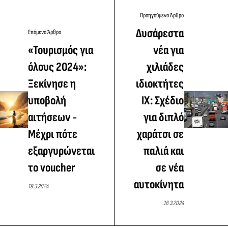
Προηγούμενο Άρθρο
Δυσάρεστα
Επόμενο Άρθρο
«Τουρισμός για
νέα για
όλους 2024»:
χιλιάδες
Ξεκίνησε η
ιδιοκτήτες
υποβολή
ΙΧ: Σχέδιο
αιτήσεων -
για διπλό
Μέχρι πότε
χαράτσι σε
εξαργυρώνεται
παλιά και
το voucher
σε νέα
αυτοκίνητα
19.3.2024
18.3.2024