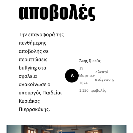
αποβολές
Την επαναφορά της
πενθήμερης
αποβολής σε
περιπτώσεις
Άκης Γρεκός
bullying στα
19
2 λεπτά
Ά
σχολεία
Μαρτίου
•
ανάγνωσης
2024
ανακοίνωσε ο
1.150
προβολές
υπουργός Παιδείας
Κυριάκος
Πιερρακάκης.