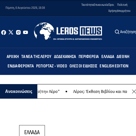
Ταυτότητα
Επικοινωνία
Όροι
Πολιτική
Πέμπτη, 6 Αυγούστου 2026, 19:38
Χρήσης
Απορρήτου
Αναζήτησ
ΑΡΧΙΚΉ
ΤΑ ΝΈΑ ΤΗΣ ΛΈΡΟΥ
ΔΩΔΕΚΆΝΗΣΑ
ΠΕΡΙΦΈΡΕΙΑ
ΕΛΛΆΔΑ
ΔΙΕΘΝΉ
ΕΝΔΙΑΦΈΡΟΝΤΑ
ΡΕΠΟΡΤΆΖ - VIDEO
ΌΛΕΣ ΟΙ ΕΙΔΉΣΕΙΣ
ENGLISH EDITION
“Δημιουργώντας (σ)την Λέρο”
Λέρος: Έκθεση Βιβλίου και παραδοσ
Ανακοινώσεις
ΕΛΛΑΔΑ