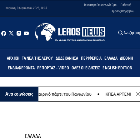
Ταυτότητα
Επικοινωνία
Όροι
Πολιτική
Κυριακή, 9 Αυγούστου 2026, 14:37
Χρήσης
Απορρήτου
Αναζήτησ
ΑΡΧΙΚΉ
ΤΑ ΝΈΑ ΤΗΣ ΛΈΡΟΥ
ΔΩΔΕΚΆΝΗΣΑ
ΠΕΡΙΦΈΡΕΙΑ
ΕΛΛΆΔΑ
ΔΙΕΘΝΉ
ΕΝΔΙΑΦΈΡΟΝΤΑ
ΡΕΠΟΡΤΆΖ - VIDEO
ΌΛΕΣ ΟΙ ΕΙΔΉΣΕΙΣ
ENGLISH EDITION
του το καλοκαιρινό πάρτι του Πανιωνίου
ΚΠΕΑ ΑΡΤΕΜΙΣ: Το χταπο
Ανακοινώσεις
ΕΛΛΑΔΑ