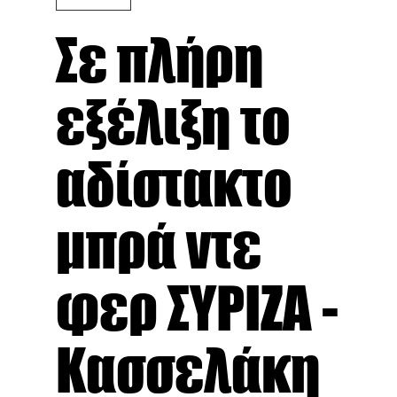
Σε πλήρη
εξέλιξη το
αδίστακτο
μπρά ντε
φερ ΣΥΡΙΖΑ -
Κασσελάκη