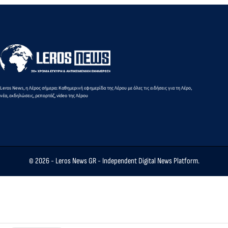
(Εγκύκλι
Leros News, η Λέρος σήμερα: Καθημερινή εφημερίδα της Λέρου με όλες τις ειδήσεις για τη Λέρο,
νέα, εκδηλώσεις, ρεπορτάζ, video της Λέρου
© 2026 -
Leros News GR
- Independent Digital News Platform.