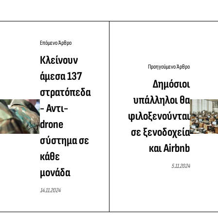
Επόμενο Άρθρο
Κλείνουν
Προηγούμενο Άρθρο
άμεσα 137
Δημόσιοι
στρατόπεδα
υπάλληλοι θα
- Αντι-
φιλοξενούνται
drone
σε ξενοδοχεία
σύστημα σε
και Airbnb
κάθε
5.11.2024
μονάδα
14.11.2024