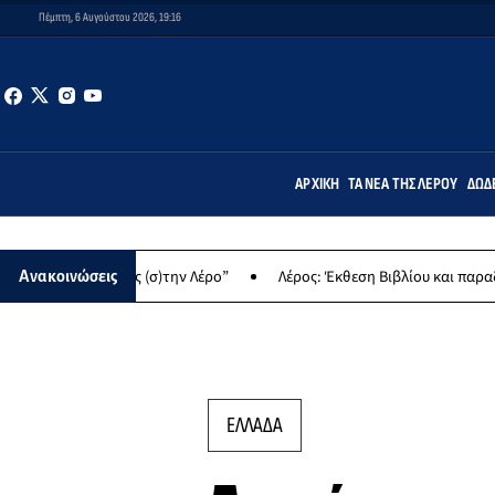
Πέμπτη, 6 Αυγούστου 2026, 19:16
ΑΡΧΙΚΉ
ΤΑ ΝΈΑ ΤΗΣ ΛΈΡΟΥ
ΔΩΔ
ώντας (σ)την Λέρο”
Λέρος: Έκθεση Βιβλίου και παραδοσιακών γλυ
Ανακοινώσεις
ΕΛΛΑΔΑ