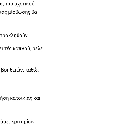
, του σχετικού
ιας μίσθωσης θα
 προκληθούν.
υτές καπνού, ρελέ
 βοηθειών, καθώς
ήση κατοικίας και
άσει κριτηρίων