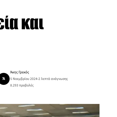
ία και
Άκης Γρεκός
Ά
5 Νοεμβρίου 2024
•
2 λεπτά ανάγνωσης
8.293
προβολές