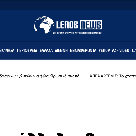
ΕΚΆΝΗΣΑ
ΠΕΡΙΦΈΡΕΙΑ
ΕΛΛΆΔΑ
ΔΙΕΘΝΉ
ΕΝΔΙΑΦΈΡΟΝΤΑ
ΡΕΠΟΡΤΆΖ - VIDEO
ΌΛ
κών για φιλανθρωπικό σκοπό
ΚΠΕΑ ΑΡΤΕΜΙΣ: Το χταποδοπίλαφο της 