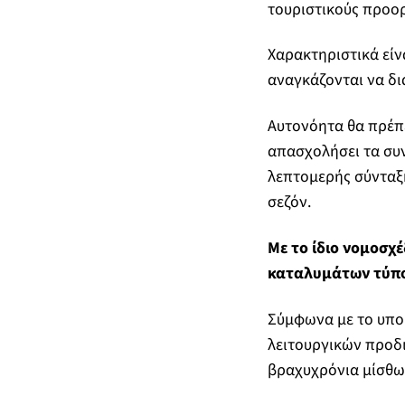
τουριστικούς προορ
Χαρακτηριστικά είν
αναγκάζονται να δι
Αυτονόητα θα πρέπε
απασχολήσει τα συν
λεπτομερής σύνταξη
σεζόν.
Με το ίδιο νομοσχ
καταλυμάτων τύπο
Σύμφωνα με το υπου
λειτουργικών προδ
βραχυχρόνια μίσθω