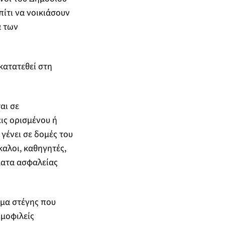
πίτι να νοικιάσουν
ά των
κατατεθεί στη
αι σε
ις ορισμένου ή
 γένει σε δομές του
καλοι, καθηγητές,
ματα ασφαλείας
ημα στέγης που
ημοφιλείς