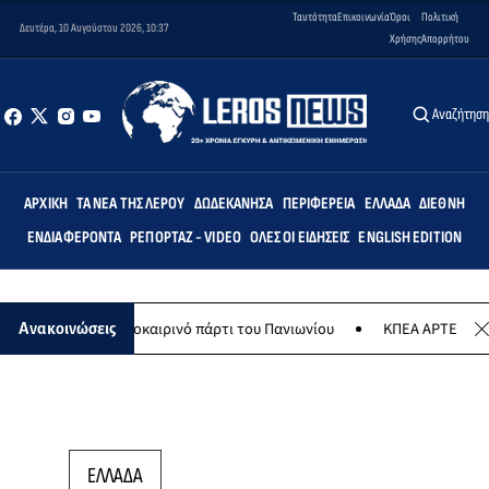
Ταυτότητα
Επικοινωνία
Όροι
Πολιτική
Δευτέρα, 10 Αυγούστου 2026, 10:37
Χρήσης
Απορρήτου
Αναζήτησ
ΑΡΧΙΚΉ
ΤΑ ΝΈΑ ΤΗΣ ΛΈΡΟΥ
ΔΩΔΕΚΆΝΗΣΑ
ΠΕΡΙΦΈΡΕΙΑ
ΕΛΛΆΔΑ
ΔΙΕΘΝΉ
ΕΝΔΙΑΦΈΡΟΝΤΑ
ΡΕΠΟΡΤΆΖ - VIDEO
ΌΛΕΣ ΟΙ ΕΙΔΉΣΕΙΣ
ENGLISH EDITION
ούστου το καλοκαιρινό πάρτι του Πανιωνίου
ΚΠΕΑ ΑΡΤΕΜΙΣ: Το χτ
Ανακοινώσεις
ΕΛΛΑΔΑ