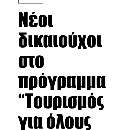
Νέοι
δικαιούχοι
στο
πρόγραμμα
“Τουρισμός
για όλους