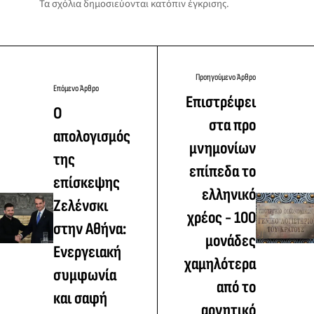
Τα σχόλια δημοσιεύονται κατόπιν έγκρισης.
Προηγούμενο Άρθρο
Επόμενο Άρθρο
Επιστρέφει
Ο
στα προ
απολογισμός
μνημονίων
της
επίπεδα το
επίσκεψης
ελληνικό
Ζελένσκι
χρέος - 100
στην Αθήνα:
μονάδες
Ενεργειακή
χαμηλότερα
συμφωνία
από το
και σαφή
αρνητικό