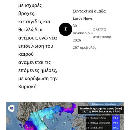
με ισχυρές
Συντακτική ομάδα
βροχές,
Leros News
καταιγίδες και
30
Σ
θυελλώδεις
2 λεπτά
Ιανουαρίου
•
ανάγνωσης
ανέμους, ενώ νέα
2026
επιδείνωση του
267
προβολές
καιρού
αναμένεται τις
επόμενες ημέρες,
με κορύφωση την
Κυριακή