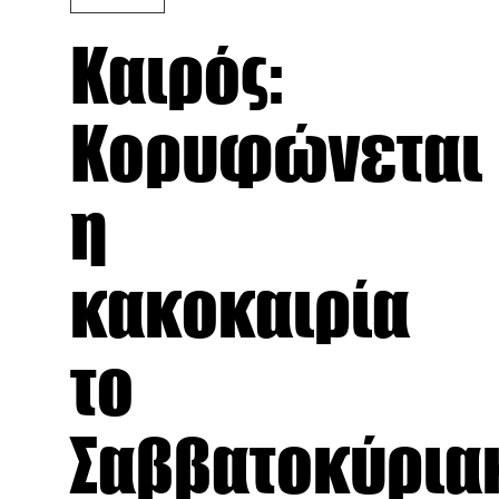
Καιρός:
Κορυφώνεται
η
κακοκαιρία
το
Σαββατοκύρια