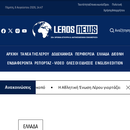
Ταυτότητα
Επικοινωνία
Όροι
Πολιτική
Πέμπτη, 6 Αυγούστου 2026, 14:47
Χρήσης
Απορρήτου
Αναζήτησ
ΑΡΧΙΚΉ
ΤΑ ΝΈΑ ΤΗΣ ΛΈΡΟΥ
ΔΩΔΕΚΆΝΗΣΑ
ΠΕΡΙΦΈΡΕΙΑ
ΕΛΛΆΔΑ
ΔΙΕΘΝΉ
ΕΝΔΙΑΦΈΡΟΝΤΑ
ΡΕΠΟΡΤΆΖ - VIDEO
ΌΛΕΣ ΟΙ ΕΙΔΉΣΕΙΣ
ENGLISH EDITION
 φιλανθρωπικό σκοπό
Η Αθλητική Ένωση Λέρου γιορτάζει 30 χρόνια
Ανακοινώσεις
ΕΛΛΑΔΑ