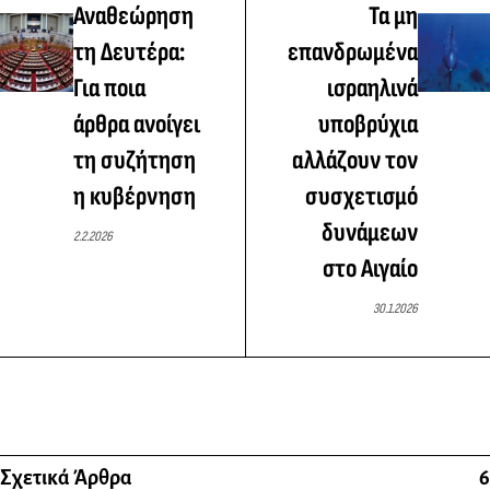
Αναθεώρηση
Τα μη
τη Δευτέρα:
επανδρωμένα
Για ποια
ισραηλινά
άρθρα ανοίγει
υποβρύχια
τη συζήτηση
αλλάζουν τον
η κυβέρνηση
συσχετισμό
δυνάμεων
2.2.2026
στο Αιγαίο
30.1.2026
Σχετικά Άρθρα
6