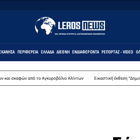
ΕΚΆΝΗΣΑ
ΠΕΡΙΦΈΡΕΙΑ
ΕΛΛΆΔΑ
ΔΙΕΘΝΉ
ΕΝΔΙΑΦΈΡΟΝΤΑ
ΡΕΠΟΡΤΆΖ - VIDEO
ΌΛ
πό το Αγκυροβόλιο Αλίντων
Εικαστική έκθεση “Δημιουργώντας (σ)τη