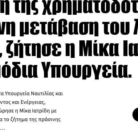
η της χρηματοδότ
νη μετάβαση του 
, ζήτησε η Μίκα Ι
όδια Υπουργεία.
α Υπουργεία Ναυτιλίας και
ντος και Ενέργειας,
ρησε η Μίκα Ιατρίδη με
α το ζήτημα της πράσινης
υ…