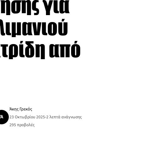
ησης για
λιμανιού
ατρίδη από
Άκης Γρεκός
Ά
23 Οκτωβρίου 2025
•
2 λεπτά ανάγνωσης
295
προβολές