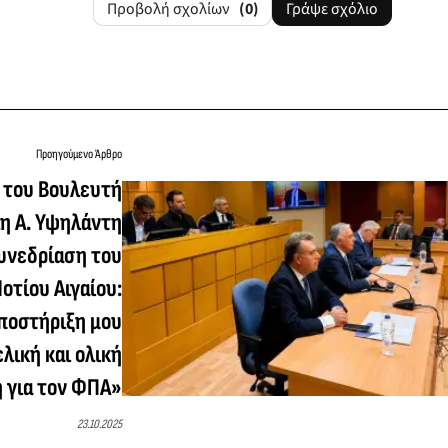
Προβολή σχολίων
(0)
Γράψε σχόλιο
Προηγούμενο Άρθρο
 του Βουλευτή
η Α. Υψηλάντη
υνεδρίαση του
Νοτίου Αιγαίου:
ποστήριξη μου
ελική και ολική
 για τον ΦΠΑ»
23.10.2025