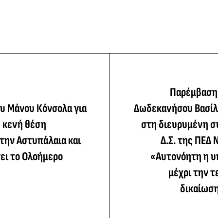
Παρέμβαση
υ Μάνου Κόνσολα για
Δωδεκανήσου Βασίλ
η κενή θέση
στη διευρυμένη σ
την Αστυπάλαια και
Δ.Σ. της ΠΕΔ 
ει το Ολοήμερο
«Αυτονόητη η υ
μέχρι την τ
δικαίωση