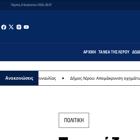
Πέμπτη, 6 Αυγούστου 2026, 06:07
ΑΡΧΙΚΉ
ΤΑ ΝΈΑ ΤΗΣ ΛΈΡΟΥ
ΔΩΔ
ας συναυλίας
Δήμος Λέρου: Απομάκρυνση οχημάτων και σκαφών α
Ανακοινώσεις
ΠΟΛΙΤΙΚΗ