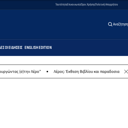
Ταυτότητα
Επικοινωνία
Όροι Χρήσης
Πολιτική Απορρήτου
Αναζήτηση
ΕΣ ΟΙ ΕΙΔΉΣΕΙΣ
ENGLISH EDITION
ν Λέρο”
Λέρος: Έκθεση Βιβλίου και παραδοσιακών γλυκών για φιλ