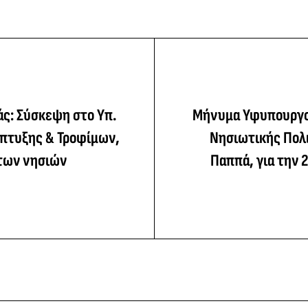
άς: Σύσκεψη στο Υπ.
Μήνυμα Υφυπουργο
άπτυξης & Τροφίμων,
Νησιωτικής Πολι
 των νησιών
Παππά, για την 