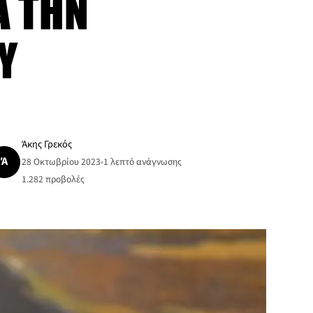
Α ΤΗΝ
Υ
Άκης Γρεκός
Ά
28 Οκτωβρίου 2023
•
1 λεπτό ανάγνωσης
1.282
προβολές