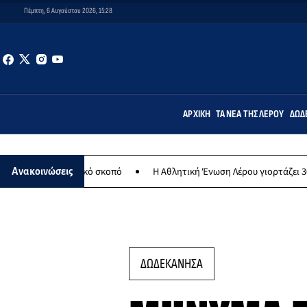
Πέμπτη, 6 Αυγούστου 2026, 15:28
ΑΡΧΙΚΉ
ΤΑ ΝΈΑ ΤΗΣ ΛΈΡΟΥ
ΔΩΔ
λανθρωπικό σκοπό
Η Αθλητική Ένωση Λέρου γιορτάζει 30 χρόνια ιστ
Ανακοινώσεις
ΔΩΔΕΚΑΝΗΣΑ