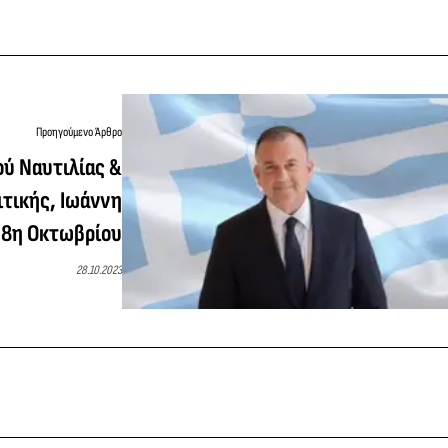
Προηγούμενο Άρθρο
ύ Ναυτιλίας &
τικής, Ιωάννη
28η Οκτωβρίου
28.10.2023