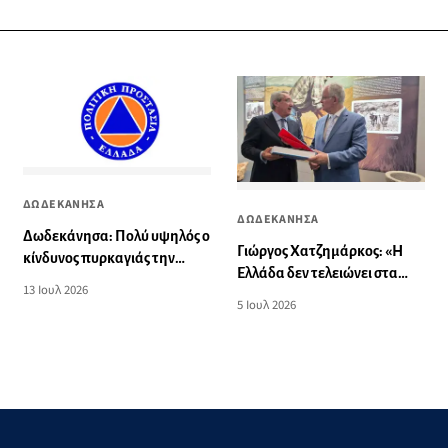
ΔΩΔΕΚΑΝΗΣΑ
ΔΩΔΕΚΑΝΗΣΑ
Δωδεκάνησα: Πολύ υψηλός ο
Γιώργος Χατζημάρκος: «Η
κίνδυνος πυρκαγιάς την
Ελλάδα δεν τελειώνει στα
Τρίτη 14 Ιουλίου 2026
13 Ιουλ 2026
ανατολικά της σύνορα, από
5 Ιουλ 2026
εδώ ξαναρχίζει»