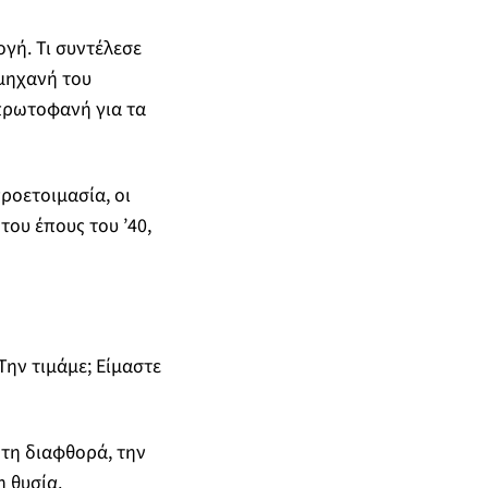
ογή. Τι συντέλεσε
μηχανή του
 πρωτοφανή για τα
ροετοιμασία, οι
του έπους του ’40,
Την τιμάμε; Είμαστε
 τη διαφθορά, την
η θυσία.