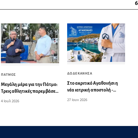
6
ΔΩΔΕΚΑΝΗΣΑ
ΠΑΤΜΟΣ
Στο ακριτικό Αγαθονήσι η
Μεγάλη μέρα για την Πάτμο:
νέα ιατρική αποστολή -
Τρεις αθλητικές παρεμβάσεις
Αφιερωμένη στη μνήμη του
με χρηματοδότηση
27 Ιουν 2026
4 Ιουλ 2026
αείμνηστου ορθοπεδικού Ν.
6.045.000 ευρώ
Τηλιακού