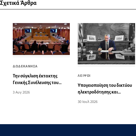
Σχετικά Άρθρα
ΔΩΔΕΚΑΝΗΣΑ
ΛΕΙΨΟΙ
Την σύγκλιση έκτακτης
Γενικής Συνέλευσης του
Yπογειοποίηση του δικτύου
ΦΟΔΣΑ στην Πάρο ζητά το
ηλεκτροδότησης και
3 Αυγ 2026
διοικητικό συμβούλιο της
αναβάθμιση του δημοτικού
30 Ιουλ 2026
ΠΕΔ Νοτίου Αιγαίου
φωτισμού στους Λειψούς, με
ευρωπαϊκούς πόρους της
Περιφέρειας Νοτίου Αιγαίου