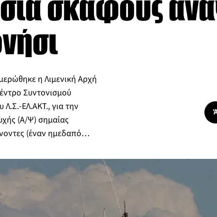
σία σκάφους αν
ονήσι
ημερώθηκε η Λιμενική Αρχή
Κέντρο Συντονισμού
Λ.Σ.-ΕΛ.ΑΚΤ., για την
χής (Α/Ψ) σημαίας
αίνοντες (έναν ημεδαπό…