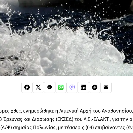
ώρες χθες, ενημερώθηκε η Λιμενική Αρχή του Αγαθονησίου,
 Έρευνας και Διάσωσης (ΕΚΣΕΔ) του Λ.Σ.-ΕΛ.ΑΚΤ., για την 
Α/Ψ) σημαίας Πολωνίας, με τέσσερις (04) επιβαίνοντες (έ