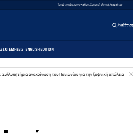
Ταυτότητα
Επικοινωνία
Όροι Χρήσης
Πολιτική Απορρήτου
Αναζήτηση
ΕΣ ΟΙ ΕΙΔΉΣΕΙΣ
ENGLISH EDITION
α ανακοίνωση του Πανιωνίου για την ξαφνική απώλεια του Δημήτρη Καρ