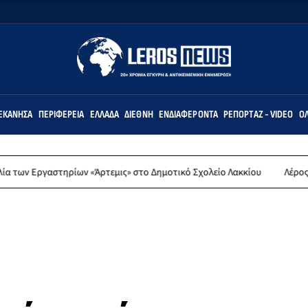
ΕΚΆΝΗΣΑ
ΠΕΡΙΦΈΡΕΙΑ
ΕΛΛΆΔΑ
ΔΙΕΘΝΉ
ΕΝΔΙΑΦΈΡΟΝΤΑ
ΡΕΠΟΡΤΆΖ - VIDEO
ΌΛ
τηρίων «Άρτεμις» στο Δημοτικό Σχολείο Λακκίου
Λέρος: Συλλυπητήρι