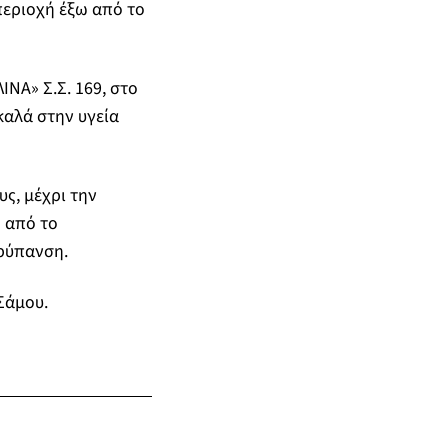
περιοχή έξω από το
ΝΑ» Σ.Σ. 169, στο
καλά στην υγεία
ς, μέχρι την
 από το
ρύπανση.
Σάμου.