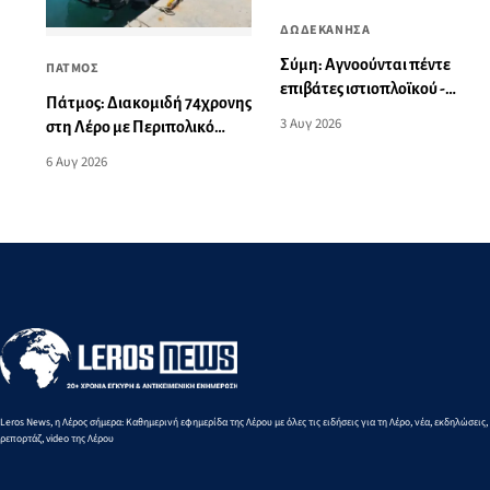
ΔΩΔΕΚΑΝΗΣΑ
Σύμη: Αγνοούνται πέντε
ΠΑΤΜΟΣ
επιβάτες ιστιοπλοϊκού -
Πάτμος: Διακομιδή 74χρονης
Εντοπίστηκε να πλέει
3 Αυγ 2026
στη Λέρο με Περιπολικό
ακυβέρνητο
σκάφος του Λιμενικού
6 Αυγ 2026
Leros News, η Λέρος σήμερα: Καθημερινή εφημερίδα της Λέρου με όλες τις ειδήσεις για τη Λέρο, νέα, εκδηλώσεις,
ρεπορτάζ, video της Λέρου