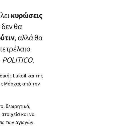
άλει
κυρώσεις
ς
δεν θα
ύτιν
, αλλά θα
πετρέλαιο
ο
POLITICO.
ικής Lukoil και της
ης Μόσχας από την
ο, θεωρητικά,
στοιχεία και να
έσω των αγωγών.