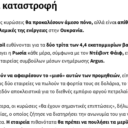
ι καταστροφή
έες κυρώσεις
θα προκαλέσουν άμεσο πόνο,
αλλά είνα
ι απί
λεμικές της ενέργειες
στην
Ουκρανία.
oil
ευθύνονται για τα
δύο τρίτα των 4,4 εκατομμυρίων β
γει η
Ρωσία
κάθε μέρα, σύμφωνα με τον
Ντέιβιντ Φάιφ,
ε
εταιρείας συμβούλων μέσων ενημέρωσης
Argus.
ούν να αφαιρέσουν το «μισό» αυτών των προμηθειών
, ε
ις δύο εταιρείες να πωλούν τα φορτία τους σε δολάρια, το
εδόν αποκλειστικά για το διεθνές εμπόριο αργού πετρελαί
τερα, οι κυρώσεις «θα έχουν σημαντικές επιπτώσεις», δή
ίας, ο οποίος ζήτησε να διατηρήσει την ανωνυμία του για ν
τα.
Η εταιρεία
πιθανότατα
θα πρέπει να πουλήσει τα μερί