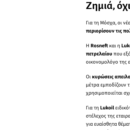
Ζημιά, όχ
Για τη Μόσχα, οι ν
περιορίσουν τις πο
Η
Rosneft
και η
Luk
πετρελαίου
που εξά
οικονομολόγο της 
Οι
κυρώσεις απειλ
μέτρα εμποδίζουν τ
χρησιμοποιείται σχ
Για τη
Lukoil
ειδικό
στέλεχος της εταιρε
για ευαίσθητα θέμα