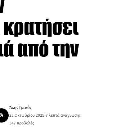
ν
 κρατήσει
ά από την
Άκης Γρεκός
Ά
25 Οκτωβρίου 2025
•
7 λεπτά ανάγνωσης
347
προβολές