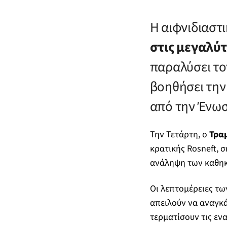
Η αιφνιδιαστ
στις μεγαλύτ
παραλύσει το
βοηθήσει τη
από την Ένωσ
Την Τετάρτη, ο
Τρα
κρατικής Rosneft, 
ανάληψη των καθηκ
Οι λεπτομέρειες τ
απειλούν να αναγκά
τερματίσουν τις ε