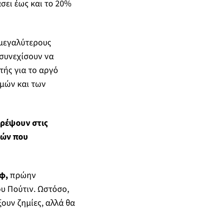
άσει έως και το 20%
 μεγαλύτερους
 συνεχίσουν να
τής για το αργό
μών και των
τρέψουν στις
ιών που
φ,
πρώην
υ Πούτιν. Ωστόσο,
ουν ζημίες, αλλά θα