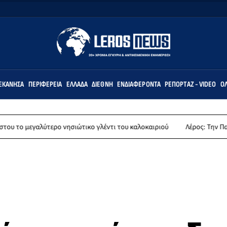
ΕΚΆΝΗΣΑ
ΠΕΡΙΦΈΡΕΙΑ
ΕΛΛΆΔΑ
ΔΙΕΘΝΉ
ΕΝΔΙΑΦΈΡΟΝΤΑ
ΡΕΠΟΡΤΆΖ - VIDEO
ΌΛ
τερο νησιώτικο γλέντι του καλοκαιριού
Λέρος: Την Παρασκευή 14 Αυγ