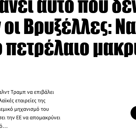
άνει αυτό που δε
οι Βρυξέλλες: Να
 πετρέλαιο μακρι
αλντ Τραμπ να επιβάλει
αϊκές εταιρείες της
λεμικό μηχανισμό του
σει την ΕΕ να απομακρύνει
πό…