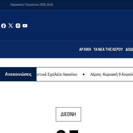
Παρασκευή, 7 Αυγούστου 2026, 19:18
ΑΡΧΙΚΉ
ΤΑ ΝΈΑ ΤΗΣ ΛΈΡΟΥ
ΔΩΔ
ο Δημοτικό Σχολείο Λακκίου
Λέρος: Κυριακή 9 Αυγούστου το μεγαλύ
Ανακοινώσεις
ΔΙΕΘΝΗ