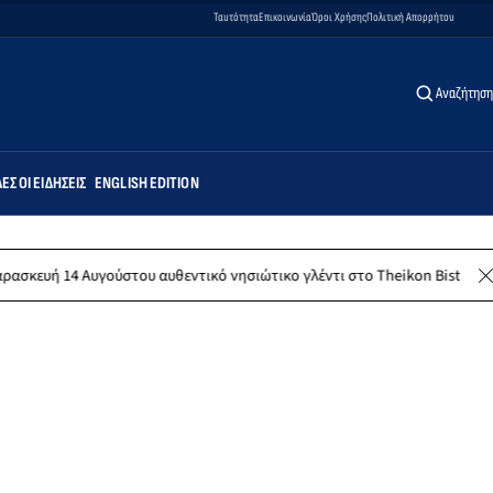
Ταυτότητα
Επικοινωνία
Όροι Χρήσης
Πολιτική Απορρήτου
Αναζήτηση
ΕΣ ΟΙ ΕΙΔΉΣΕΙΣ
ENGLISH EDITION
ούστου αυθεντικό νησιώτικο γλέντι στο Theikon Bistro Restaurant!