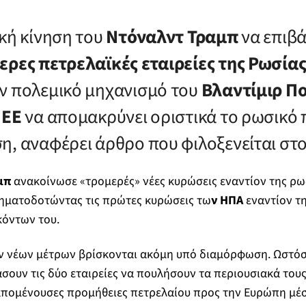
ική κίνηση του
Ντόναλντ Τραμπ
να επιβ
ερες πετρελαϊκές εταιρείες της Ρωσία
ν πολεμικό μηχανισμό του
Βλαντίμιρ Πο
ν
ΕΕ
να απομακρύνει οριστικά το ρωσικό 
η, αναφέρει άρθρο που φιλοξενείται στ
μπ
ανακοίνωσε «τρομερές» νέες κυρώσεις εναντίον της ρωσ
σηματοδοτώντας τις πρώτες κυρώσεις τω
ν ΗΠΑ
εναντίον τ
όντων του.
ων νέων μέτρων βρίσκονται ακόμη υπό διαμόρφωση. Ωστόσ
σουν τις δύο εταιρείες να πουλήσουν τα περιουσιακά τους 
ναπομένουσες προμήθειες πετρελαίου προς την Ευρώπη μ