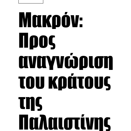
Μακρόν:
Προς
αναγνώριση
του κράτους
της
Παλαιστίνης