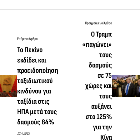
Προηγούμενο Άρθρο
Ο Τραμπ
Επόμενο Άρθρο
«παγώνει»
Το Πεκίνο
τους
εκδίδει και
δασμούς
προειδοποίηση
σε 75
ταξιδιωτικού
χώρες και
κινδύνου για
τους
ταξίδια στις
αυξάνει
ΗΠΑ μετά τους
στο 125%
δασμούς 84%
για την
10.4.2025
Κίνα