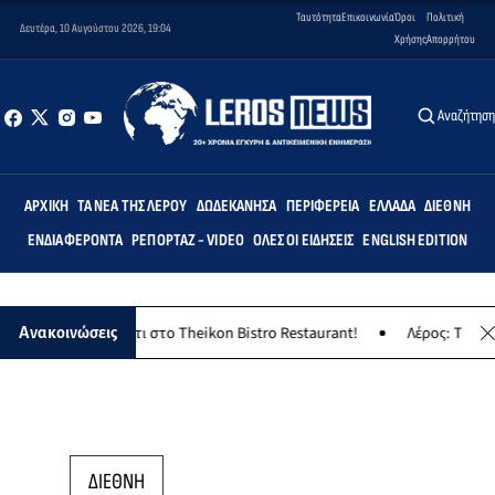
Ταυτότητα
Επικοινωνία
Όροι
Πολιτική
Δευτέρα, 10 Αυγούστου 2026, 19:04
Χρήσης
Απορρήτου
Αναζήτησ
ΑΡΧΙΚΉ
ΤΑ ΝΈΑ ΤΗΣ ΛΈΡΟΥ
ΔΩΔΕΚΆΝΗΣΑ
ΠΕΡΙΦΈΡΕΙΑ
ΕΛΛΆΔΑ
ΔΙΕΘΝΉ
ΕΝΔΙΑΦΈΡΟΝΤΑ
ΡΕΠΟΡΤΆΖ - VIDEO
ΌΛΕΣ ΟΙ ΕΙΔΉΣΕΙΣ
ENGLISH EDITION
νησιώτικο γλέντι στο Theikon Bistro Restaurant!
Λέρος: Το Σάββα
Ανακοινώσεις
ΔΙΕΘΝΗ