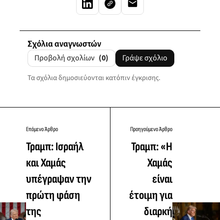
Σχόλια αναγνωστών
Προβολή σχολίων
(0)
Γράψε σχόλιο
Τα σχόλια δημοσιεύονται κατόπιν έγκρισης.
Επόμενο Άρθρο
Προηγούμενο Άρθρο
Τραμπ: Ισραήλ
Τραμπ: «Η
και Χαμάς
Χαμάς
υπέγραψαν την
είναι
πρώτη φάση
έτοιμη για
της
διαρκή