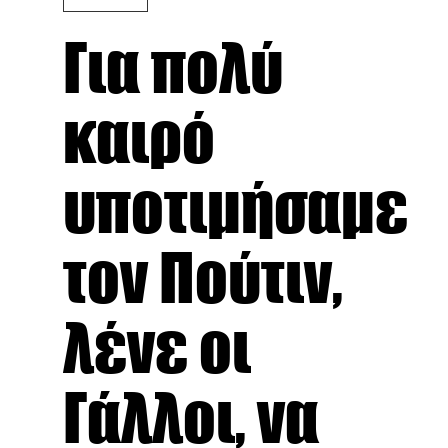
Για πολύ
καιρό
υποτιμήσαμε
τον Πούτιν,
λένε οι
Γάλλοι, να