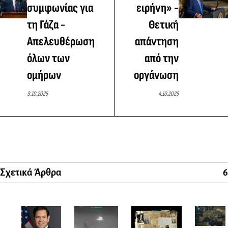
συμφωνίας για
ειρήνη» -
τη Γάζα -
Θετική
Απελευθέρωση
απάντηση
όλων των
από την
ομήρων
οργάνωση
9.10.2025
4.10.2025
Σχετικά Άρθρα
6