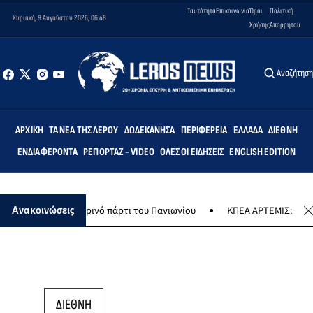
Ταυτότητα
Επικοινωνία
Όροι
Πολιτική
Κυριακή, 9 Αυγούστου 2026, 06:48
Χρήσης
Απορρήτου
Αναζήτησ
ΑΡΧΙΚΉ
ΤΑ ΝΈΑ ΤΗΣ ΛΈΡΟΥ
ΔΩΔΕΚΆΝΗΣΑ
ΠΕΡΙΦΈΡΕΙΑ
ΕΛΛΆΔΑ
ΔΙΕΘΝΉ
ΕΝΔΙΑΦΈΡΟΝΤΑ
ΡΕΠΟΡΤΆΖ - VIDEO
ΌΛΕΣ ΟΙ ΕΙΔΉΣΕΙΣ
ENGLISH EDITION
υ το καλοκαιρινό πάρτι του Πανιωνίου
ΚΠΕΑ ΑΡΤΕΜΙΣ: Το χταποδο
Ανακοινώσεις
ΔΙΕΘΝΗ