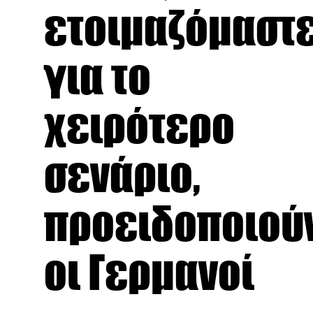
ετοιμαζόμαστ
για το
χειρότερο
σενάριο,
προειδοποιού
οι Γερμανοί