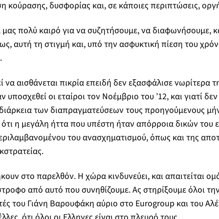
ση κούρασης, δυσφορίας και, σε κάποιες περιπτώσεις, οργή
μας πολύ καιρό για να συζητήσουμε, να διαφωνήσουμε, κ
ς, αυτή τη στιγμή και, υπό την ασφυκτική πίεση του χρόν
.
ί να αισθάνεται πικρία επειδή δεν εξασφάλισε νωρίτερα 
ν υποσχεθεί οι εταίροι τον Νοέμβριο του ’12, και γιατί δεν
διάρκεια των διαπραγματεύσεων τους προηγούμενους μή
ει ότι η μεγάλη ήττα που υπέστη ήταν απόρροια δικών του 
εριλαμβανομένου του ανασχηματισμού, όπως και της απο
κστρατείας.
κουν στο παρελθόν. Η χώρα κινδυνεύει, και απαιτείται ομό
στροφο από αυτό που συνηθίζουμε. Ας στηρίξουμε όλοι τη
τές του Γιάνη Βαρουφάκη αύριο στο Eurogroup και του Αλέ
λλες, ότι όλοι οι Ελληνες είναι στο πλευρό τους.