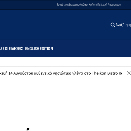
Ταυτότητα
Επικοινωνία
Όροι Χρήσης
Πολιτική Απορρήτου
Αναζήτηση
ΕΣ ΟΙ ΕΙΔΉΣΕΙΣ
ENGLISH EDITION
 αυθεντικό νησιώτικο γλέντι στο Theikon Bistro Restaurant!
ΚΠΕΑ