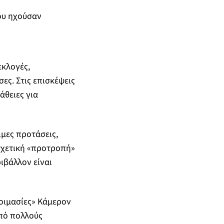
ου ηχούσαν
εκλογές,
ες. Στις επισκέψεις
άθειες για
ιμες προτάσεις,
σχετική «προτροπή»
ιβάλλον είναι
τοιμασίες» Κάμερον
από πολλούς