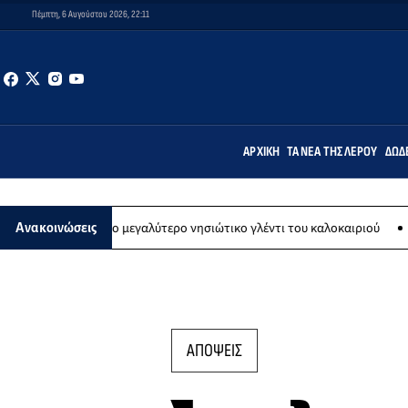
Πέμπτη, 6 Αυγούστου 2026, 22:11
ΑΡΧΙΚΉ
ΤΑ ΝΈΑ ΤΗΣ ΛΈΡΟΥ
ΔΩΔ
ου το μεγαλύτερο νησιώτικο γλέντι του καλοκαιριού
Εικαστική έκθ
Ανακοινώσεις
ΑΠΟΨΕΙΣ