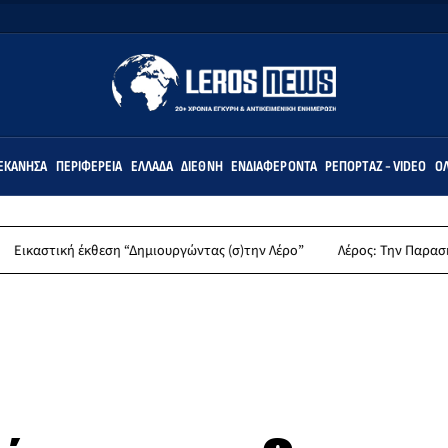
ΕΚΆΝΗΣΑ
ΠΕΡΙΦΈΡΕΙΑ
ΕΛΛΆΔΑ
ΔΙΕΘΝΉ
ΕΝΔΙΑΦΈΡΟΝΤΑ
ΡΕΠΟΡΤΆΖ - VIDEO
ΌΛ
εση “Δημιουργώντας (σ)την Λέρο”
Λέρος: Την Παρασκευή 14 Αυγούστου