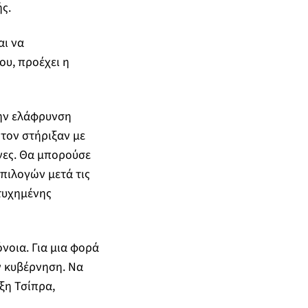
ς.
αι να
ου, προέχει η
την ελάφρυνση
 τον στήριξαν με
νες. Θα μπορούσε
επιλογών μετά τις
τυχημένης
νοια. Για μια φορά
ν κυβέρνηση. Να
ξη Τσίπρα,