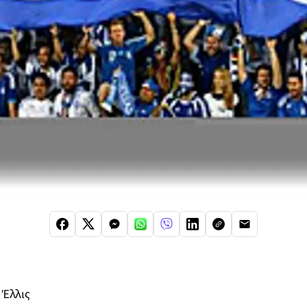
 Έλλις