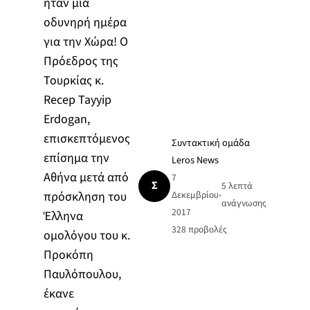
ήταν μία
οδυνηρή ημέρα
για την Χώρα! Ο
Πρόεδρος της
Τουρκίας κ.
Recep Tayyip
Erdogan,
επισκεπτόμενος
Συντακτική ομάδα
επίσημα την
Leros News
Αθήνα μετά από
7
Σ
5 λεπτά
πρόσκληση του
Δεκεμβρίου
•
ανάγνωσης
2017
Έλληνα
328
προβολές
ομολόγου του κ.
Προκόπη
Παυλόπουλου,
έκανε