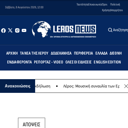
Ταυτότητα
Επικοινωνία
Όροι
Πολιτική
Σάββατο, 8 Αυγούστου 2026, 12:00
Χρήσης
Απορρήτου
Αναζήτησ
ΑΡΧΙΚΉ
ΤΑ ΝΈΑ ΤΗΣ ΛΈΡΟΥ
ΔΩΔΕΚΆΝΗΣΑ
ΠΕΡΙΦΈΡΕΙΑ
ΕΛΛΆΔΑ
ΔΙΕΘΝΉ
ΕΝΔΙΑΦΈΡΟΝΤΑ
ΡΕΠΟΡΤΆΖ - VIDEO
ΌΛΕΣ ΟΙ ΕΙΔΉΣΕΙΣ
ENGLISH EDITION
- Μουσική εκδήλωση
Λέρος: Μουσική συναυλία των Εργαστηρίων «Ά
Ανακοινώσεις
ΑΠΟΨΕΙΣ