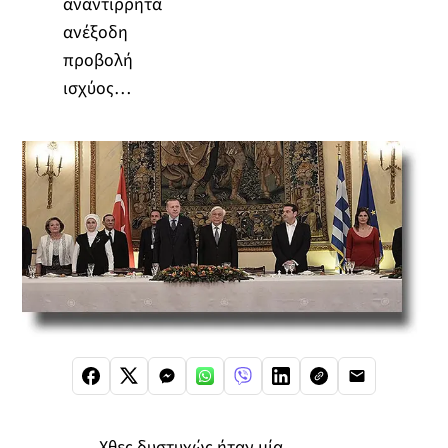
αναντίρρητα
ανέξοδη
προβολή
ισχύος…
Χθες δυστυχώς ήταν μία