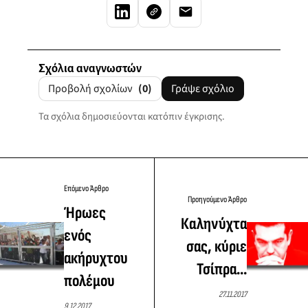
Σχόλια αναγνωστών
Προβολή σχολίων
(0)
Γράψε σχόλιο
Τα σχόλια δημοσιεύονται κατόπιν έγκρισης.
Επόμενο Άρθρο
Προηγούμενο Άρθρο
Ήρωες
Καληνύχτα
ενός
σας, κύριε
ακήρυχτου
Τσίπρα...
πολέμου
27.11.2017
9.12.2017