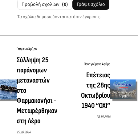
Προβολή σχολίων
(0)
Γράψε σχόλιο
Τα σχόλια δημοσιεύονται κατόπιν έγκρισης.
Επόμενο Άρθρο
Σύλληψη 25
Προηγούμενο Άρθρο
παράνομων
Επέτειος
μεταναστών
της 28ης
στο
Οκτωβρίου
Φαρμακονήσι -
1940 “ΟΧΙ”
Μεταφέρθηκαν
28.10.2014
στη Λέρο
29.10.2014