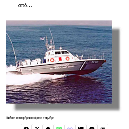
από…
Βύθιση ιστιοφόρου σκάφους στη Λέρο