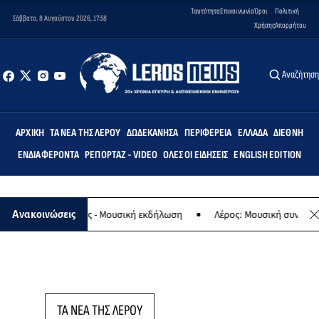
Ταυτότητα
Επικοινωνία
Όροι
Πολιτική
Σάββατο, 8 Αυγούστου 2026, 17:58
Χρήσης
Απορρήτου
Αναζήτησ
ΑΡΧΙΚΉ
ΤΑ ΝΈΑ ΤΗΣ ΛΈΡΟΥ
ΔΩΔΕΚΆΝΗΣΑ
ΠΕΡΙΦΈΡΕΙΑ
ΕΛΛΆΔΑ
ΔΙΕΘΝΉ
ΕΝΔΙΑΦΈΡΟΝΤΑ
ΡΕΠΟΡΤΆΖ - VIDEO
ΌΛΕΣ ΟΙ ΕΙΔΉΣΕΙΣ
ENGLISH EDITION
φο της Παναγίας - Μουσική εκδήλωση
Λέρος: Μουσική συναυλία τ
Ανακοινώσεις
ΤΑ ΝΕΑ ΤΗΣ ΛΕΡΟΥ