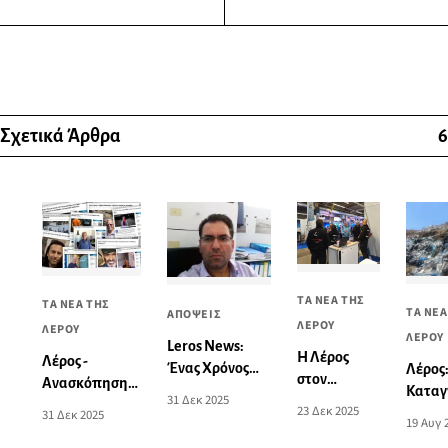
Σχετικά Άρθρα
6
ΤΑ ΝΕΑ ΤΗΣ
ΤΑ ΝΕΑ ΤΗΣ
ΤΑ ΝΕΑ
ΑΠΟΨΕΙΣ
ΛΕΡΟΥ
ΛΕΡΟΥ
ΛΕΡΟΥ
Leros News:
Η Λέρος
Λέρος -
Ένας Χρόνος
Λέρος
στον
Ανασκόπηση
Εμπιστοσύνης,
Καταγ
31 Δεκ 2025
Ευρωπαϊκό
2025: Πρώτο
23 Δεκ 2025
550.000
του Μ
31 Δεκ 2025
19 Αυγ 
Χάρτη
και
Αναγνώστες και
Κόλια 
Καταδύσεων