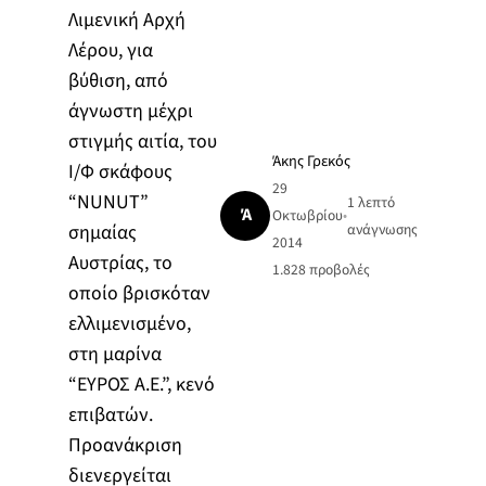
Λιμενική Αρχή
Λέρου, για
βύθιση, από
άγνωστη μέχρι
στιγμής αιτία, του
Άκης Γρεκός
Ι/Φ σκάφους
29
“NUNUT”
1 λεπτό
Ά
Οκτωβρίου
•
σημαίας
ανάγνωσης
2014
Αυστρίας, το
1.828
προβολές
οποίο βρισκόταν
ελλιμενισμένο,
στη μαρίνα
“ΕΥΡΟΣ Α.Ε.”, κενό
επιβατών.
Προανάκριση
διενεργείται