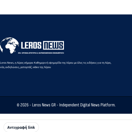
σημαντικότερο
Αδέσμευτη
διαχεί
θέμα της
Δημοσιογραφία
απορρ
χρονιάς η Υγεία
Leros News, η Λέρος σήμερα: Καθημερινή εφημερίδα της Λέρου με όλες τις ειδήσεις για τη Λέρο,
νέα, εκδηλώσεις, ρεπορτάζ, video της Λέρου
© 2026 -
Leros News GR
- Independent Digital News Platform.
Αντιγραφή link