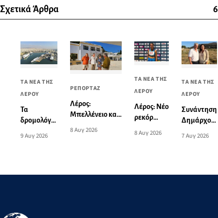
Σχετικά Άρθρα
6
ΤΑ ΝΕΑ ΤΗΣ
ΤΑ ΝΕΑ ΤΗΣ
ΤΑ ΝΕΑ ΤΗΣ
ΡΕΠΟΡΤΑΖ
ΛΕΡΟΥ
ΛΕΡΟΥ
ΛΕΡΟΥ
Λέρος:
Λέρος: Νέο
Συνάντηση
Τα
Μπελλένειο και
ρεκόρ
Δημάρχου
δρομολόγια
Μπουλαφέντειο
Νοτίου
8 Αυγ 2026
Λέρου με
πλοίων από
8 Αυγ 2026
7 Αυγ 2026
9 Αυγ 2026
αλλάζουν όψη
Αιγαίου
την
και προς
με μια δωρεά
από την
Υπουργό
Πειραιά
αγάπης για τα
Ειρήνη-
Τουρισμού
από 10 έως
παιδιά
Μαρία
16
Μαυρουδή
Αυγούστου
στα 3.000
2026
μ. βάδην
Κ16