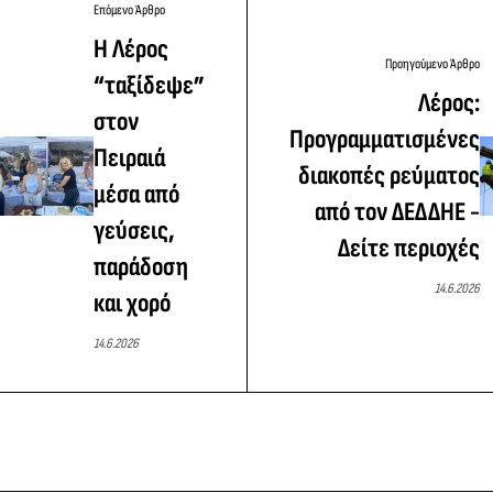
Επόμενο Άρθρο
Η Λέρος
Προηγούμενο Άρθρο
“ταξίδεψε”
Λέρος:
στον
Προγραμματισμένες
Πειραιά
διακοπές ρεύματος
μέσα από
από τον ΔΕΔΔΗΕ -
γεύσεις,
Δείτε περιοχές
παράδοση
14.6.2026
και χορό
14.6.2026