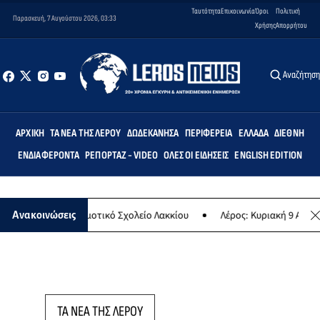
Ταυτότητα
Επικοινωνία
Όροι
Πολιτική
Παρασκευή, 7 Αυγούστου 2026, 03:33
Χρήσης
Απορρήτου
Αναζήτησ
ΑΡΧΙΚΉ
ΤΑ ΝΈΑ ΤΗΣ ΛΈΡΟΥ
ΔΩΔΕΚΆΝΗΣΑ
ΠΕΡΙΦΈΡΕΙΑ
ΕΛΛΆΔΑ
ΔΙΕΘΝΉ
ΕΝΔΙΑΦΈΡΟΝΤΑ
ΡΕΠΟΡΤΆΖ - VIDEO
ΌΛΕΣ ΟΙ ΕΙΔΉΣΕΙΣ
ENGLISH EDITION
Άρτεμις» στο Δημοτικό Σχολείο Λακκίου
Λέρος: Κυριακή 9 Αυγούστ
Ανακοινώσεις
ΤΑ ΝΕΑ ΤΗΣ ΛΕΡΟΥ