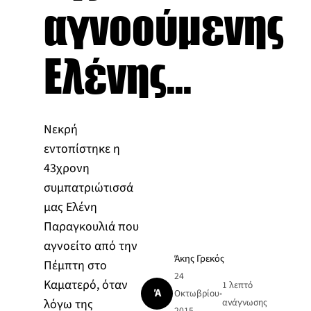
αγνοούμενης
Ελένης...
Νεκρή
εντοπίστηκε η
43χρονη
συμπατριώτισσά
μας Ελένη
Παραγκουλιά που
αγνοείτο από την
Άκης Γρεκός
Πέμπτη στο
24
Καματερό, όταν
1 λεπτό
Ά
Οκτωβρίου
•
λόγω της
ανάγνωσης
2015