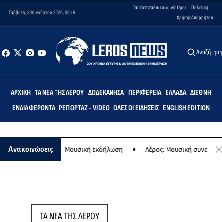
Ταυτότητα
Επικοινωνία
Όροι
Πολιτική
Σάββατο, 8 Αυγούστου 2026, 06:19
Χρήσης
Απορρήτου
Αναζήτησ
ΑΡΧΙΚΉ
ΤΑ ΝΈΑ ΤΗΣ ΛΈΡΟΥ
ΔΩΔΕΚΆΝΗΣΑ
ΠΕΡΙΦΈΡΕΙΑ
ΕΛΛΆΔΑ
ΔΙΕΘΝΉ
ΕΝΔΙΑΦΈΡΟΝΤΑ
ΡΕΠΟΡΤΆΖ - VIDEO
ΌΛΕΣ ΟΙ ΕΙΔΉΣΕΙΣ
ENGLISH EDITION
ο της Παναγίας - Μουσική εκδήλωση
Λέρος: Μουσική συναυλία των
Ανακοινώσεις
ΤΑ ΝΕΑ ΤΗΣ ΛΕΡΟΥ