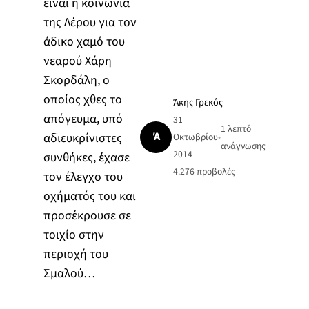
είναι η κοινωνία
της Λέρου για τον
άδικο χαμό του
νεαρού Χάρη
Σκορδάλη, ο
οποίος χθες το
Άκης Γρεκός
απόγευμα, υπό
31
1 λεπτό
Ά
αδιευκρίνιστες
Οκτωβρίου
•
ανάγνωσης
2014
συνθήκες, έχασε
4.276
προβολές
τον έλεγχο του
οχήματός του και
προσέκρουσε σε
τοιχίο στην
περιοχή του
Σμαλού…