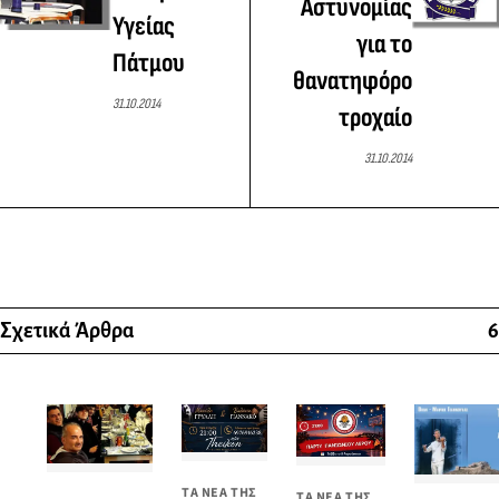
Αστυνομίας
Υγείας
για το
Πάτμου
θανατηφόρο
31.10.2014
τροχαίο
31.10.2014
Σχετικά Άρθρα
6
ΤΑ ΝΕΑ ΤΗΣ
ΤΑ ΝΕΑ ΤΗΣ