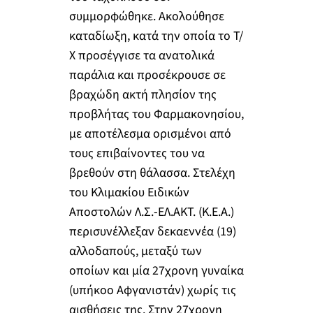
συμμορφώθηκε. Ακολούθησε
καταδίωξη, κατά την οποία το Τ/
Χ προσέγγισε τα ανατολικά
παράλια και προσέκρουσε σε
βραχώδη ακτή πλησίον της
προβλήτας του Φαρμακονησίου,
με αποτέλεσμα ορισμένοι από
τους επιβαίνοντες του να
βρεθούν στη θάλασσα. Στελέχη
του Κλιμακίου Ειδικών
Αποστολών Λ.Σ.-ΕΛ.ΑΚΤ. (Κ.Ε.Α.)
περισυνέλλεξαν δεκαεννέα (19)
αλλοδαπούς, μεταξύ των
οποίων και μία 27χρονη γυναίκα
(υπήκοο Αφγανιστάν) χωρίς τις
αισθήσεις της. Στην 27χρονη