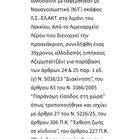
αλλοδαποί μεταφέρθηκαν με
Ναυαγοσωστικό (Ν/Γ) σκάφος
Λ.Σ.-ΕΛ.ΑΚΤ. στο λιμάνι του
Λακκίου. Από το Λιμεναρχείο
Λέρου που διενεργεί την
προανάκριση, συνελήφθη ένας
39χρονος αλλοδαπός (υπήκοος
Αζερμπαϊτζάν) για παράβαση
των άρθρων 24 & 25 παρ. 1 εδ.
(γ) Ν. 5038/23 “Διακίνηση”, του
άρθρου 83 του Ν. 3386/2005
“Παράνομη είσοδος στη χώρα”
όπως τροποποιήθηκε και ισχύει
με άρθρο 27 του Ν. 5226/25, του
άρθρου 306 Π.Κ. “Έκθεση ζωής
σε κίνδυνο”, του άρθρου 227 Π.Κ.