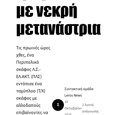
με νεκρή
μετανάστρια
Τις πρωινές ώρες
χθες, ένα
Περιπολικό
σκάφος Λ.Σ.-
ΕΛ.ΑΚΤ. (ΠΛΣ)
εντόπισε ένα
Συντακτική ομάδα
ταχύπλοο (Τ/Χ)
Leros News
σκάφος με
19
Σ
αλλοδαπούς
2 λεπτά
Οκτωβρίου
•
ανάγνωσης
επιβαίνοντες να
2025