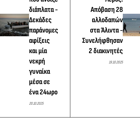
διάπλατα -
Απόβαση 28
Δεκάδες
αλλοδαπών
παράνομες
στα Άλιντα -
αφίξεις
Συνελήφθησαν
και μία
2 διακινητές
νεκρή
19.10.2025
γυναίκα
μέσα σε
ένα 24ωρο
20.10.2025