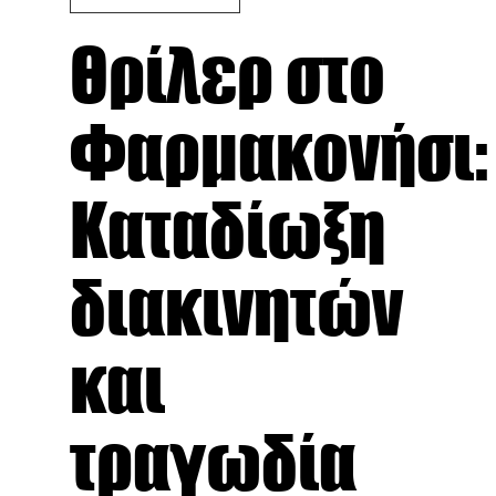
Θρίλερ στο
Φαρμακονήσι:
Καταδίωξη
διακινητών
και
τραγωδία