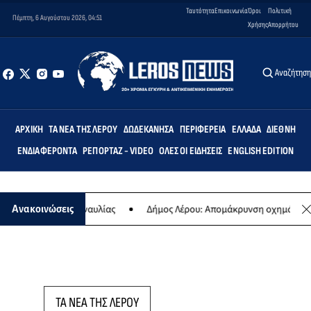
Ταυτότητα
Επικοινωνία
Όροι
Πολιτική
Πέμπτη, 6 Αυγούστου 2026, 04:51
Χρήσης
Απορρήτου
Αναζήτησ
ΑΡΧΙΚΉ
ΤΑ ΝΈΑ ΤΗΣ ΛΈΡΟΥ
ΔΩΔΕΚΆΝΗΣΑ
ΠΕΡΙΦΈΡΕΙΑ
ΕΛΛΆΔΑ
ΔΙΕΘΝΉ
ΕΝΔΙΑΦΈΡΟΝΤΑ
ΡΕΠΟΡΤΆΖ - VIDEO
ΌΛΕΣ ΟΙ ΕΙΔΉΣΕΙΣ
ENGLISH EDITION
 της ετήσιας συναυλίας
Δήμος Λέρου: Απομάκρυνση οχημάτων και 
Ανακοινώσεις
ΤΑ ΝΕΑ ΤΗΣ ΛΕΡΟΥ