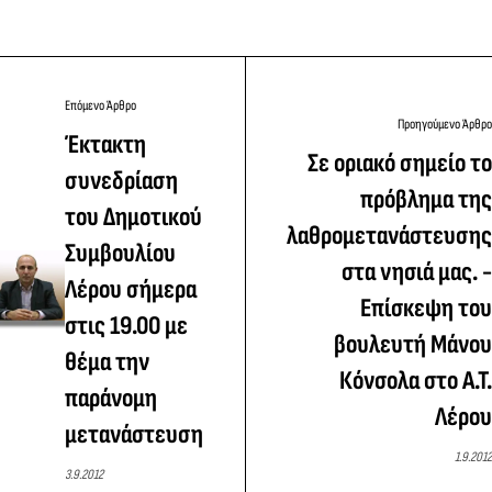
Επόμενο Άρθρο
Προηγούμενο Άρθρο
Έκτακτη
Σε οριακό σημείο το
συνεδρίαση
πρόβλημα της
του Δημοτικού
λαθρομετανάστευσης
Συμβουλίου
στα νησιά μας. -
Λέρου σήμερα
Επίσκεψη του
στις 19.00 με
βουλευτή Μάνου
θέμα την
Κόνσολα στο Α.Τ.
παράνομη
Λέρου
μετανάστευση
1.9.2012
3.9.2012