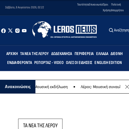
Ταυτότητα
Επικοινωνία
Όροι
Πολιτική
Σάββατο, 8 Αυγούστου 2026, 02:22
Χρήσης
Απορρήτου
Αναζήτησ
ΑΡΧΙΚΉ
ΤΑ ΝΈΑ ΤΗΣ ΛΈΡΟΥ
ΔΩΔΕΚΆΝΗΣΑ
ΠΕΡΙΦΈΡΕΙΑ
ΕΛΛΆΔΑ
ΔΙΕΘΝΉ
ΕΝΔΙΑΦΈΡΟΝΤΑ
ΡΕΠΟΡΤΆΖ - VIDEO
ΌΛΕΣ ΟΙ ΕΙΔΉΣΕΙΣ
ENGLISH EDITION
ης Παναγίας - Μουσική εκδήλωση
Λέρος: Μουσική συναυλία των Ερ
Ανακοινώσεις
ΤΑ ΝΕΑ ΤΗΣ ΛΕΡΟΥ