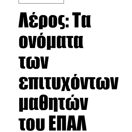
Λέρος: Τα
ονόματα
των
επιτυχόντων
μαθητών
του ΕΠΑΛ