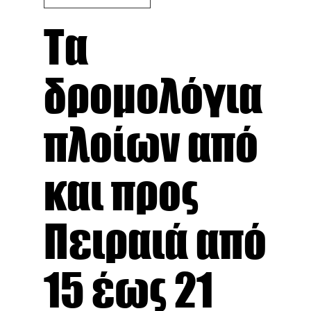
Τα
δρομολόγια
πλοίων από
και προς
Πειραιά από
15 έως 21