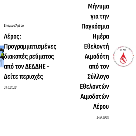
Μήνυμα
για την
Παγκόσμια
Επόμενο Άρθρο
Λέρος:
Ημέρα
Προγραμματισμένες
Εθελοντή
διακοπές ρεύματος
Αιμοδότη
από τον ΔΕΔΔΗΕ -
από τον
Δείτε περιοχές
Σύλλογο
Εθελοντών
14.6.2026
Αιμοδοτών
Λέρου
14.6.2026