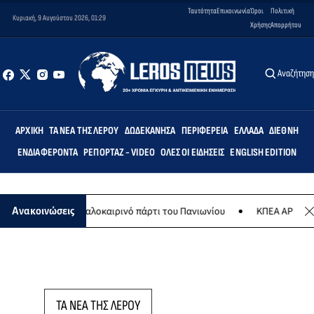
Ταυτότητα
Επικοινωνία
Όροι
Πολιτική
Κυριακή, 9 Αυγούστου 2026, 01:29
Χρήσης
Απορρήτου
Αναζήτησ
ΑΡΧΙΚΉ
ΤΑ ΝΈΑ ΤΗΣ ΛΈΡΟΥ
ΔΩΔΕΚΆΝΗΣΑ
ΠΕΡΙΦΈΡΕΙΑ
ΕΛΛΆΔΑ
ΔΙΕΘΝΉ
ΕΝΔΙΑΦΈΡΟΝΤΑ
ΡΕΠΟΡΤΆΖ - VIDEO
ΌΛΕΣ ΟΙ ΕΙΔΉΣΕΙΣ
ENGLISH EDITION
 Αυγούστου το καλοκαιρινό πάρτι του Πανιωνίου
ΚΠΕΑ ΑΡΤΕΜΙΣ: Τ
Ανακοινώσεις
ΤΑ ΝΕΑ ΤΗΣ ΛΕΡΟΥ