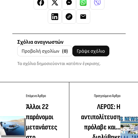
Σχόλια αναγνωστών
Προβολή σχολίων
(0)
Γράψε σχόλιο
Τα σχόλια δημοσιεύονται κατόπιν έγκρισης.
Επόμενο Άρθρο
Προηγούμενο Άρθρο
Άλλοι 22
ΛΕΡΟΣ: Η
παράνομοι
αντιπολίτευση
μετανάστες
πρόλαβε και...
στο
διαλύθηκε