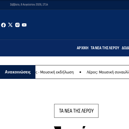
Σάββατο, 8 Αυγούστου 2026, 17:14
ΑΡΧΙΚΉ
ΤΑ ΝΈΑ ΤΗΣ ΛΈΡΟΥ
ΔΩΔ
γίας - Μουσική εκδήλωση
Λέρος: Μουσική συναυλία των Εργαστηρί
Ανακοινώσεις
ΤΑ ΝΕΑ ΤΗΣ ΛΕΡΟΥ