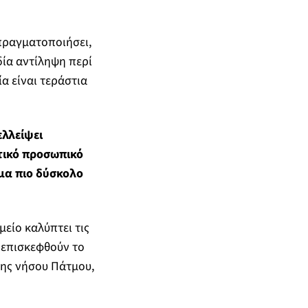
 πραγματοποιήσει,
δία αντίληψη περί
α είναι τεράστια
ελλείψει
τικό προσωπικό
μα πιο δύσκολο
είο καλύπτει τις
α επισκεφθούν το
της νήσου Πάτμου,