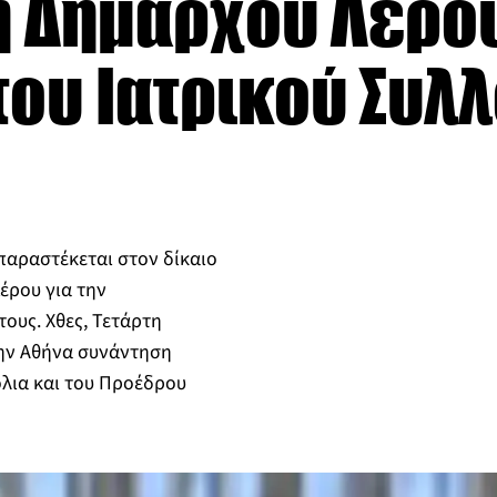
η Δημάρχου Λέρου
ου Ιατρικού Συλ
παραστέκεται στον δίκαιο
έρου για την
ους. Χθες, Τετάρτη
ην Αθήνα συνάντηση
όλια και του Προέδρου