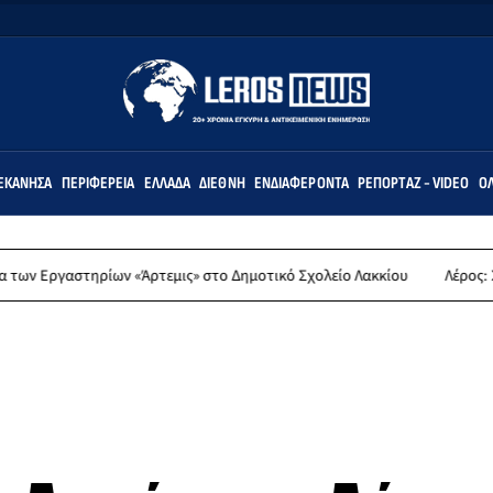
ΕΚΆΝΗΣΑ
ΠΕΡΙΦΈΡΕΙΑ
ΕΛΛΆΔΑ
ΔΙΕΘΝΉ
ΕΝΔΙΑΦΈΡΟΝΤΑ
ΡΕΠΟΡΤΆΖ - VIDEO
ΌΛ
ων «Άρτεμις» στο Δημοτικό Σχολείο Λακκίου
Λέρος: Συλλυπητήρια α