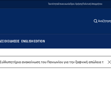
Ταυτότητα
Επικοινωνία
Όροι Χρήσης
Πολιτική Απορρήτου
Αναζήτηση
ΕΣ ΟΙ ΕΙΔΉΣΕΙΣ
ENGLISH EDITION
νακοίνωση του Πανιωνίου για την ξαφνική απώλεια του Δημήτρη Καρατσ