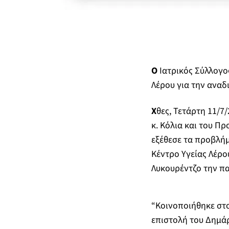
O
Ιατρικός Σύλλογο
Λέρου για την αναδ
Χ
θες, Τετάρτη 11/
κ. Κόλια και του Π
εξέθεσε τα προβλήμ
Κέντρο Υγείας Λέρο
Λυκουρέντζο την π
“Κοινοποιήθηκε στο
επιστολή του Δημά