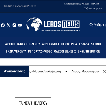
Ταυτότητα
Επικοινωνία
Όροι
Πολιτική
Σάββατο, 8 Αυγούστου 2026, 03:08
Χρήσης
Απορρήτου
Αναζήτησ
ΑΡΧΙΚΉ
ΤΑ ΝΈΑ ΤΗΣ ΛΈΡΟΥ
ΔΩΔΕΚΆΝΗΣΑ
ΠΕΡΙΦΈΡΕΙΑ
ΕΛΛΆΔΑ
ΔΙΕΘΝΉ
ΕΝΔΙΑΦΈΡΟΝΤΑ
ΡΕΠΟΡΤΆΖ - VIDEO
ΌΛΕΣ ΟΙ ΕΙΔΉΣΕΙΣ
ENGLISH EDITION
αφο της Παναγίας - Μουσική εκδήλωση
Λέρος: Μουσική συναυλία τ
Ανακοινώσεις
ΤΑ ΝΕΑ ΤΗΣ ΛΕΡΟΥ