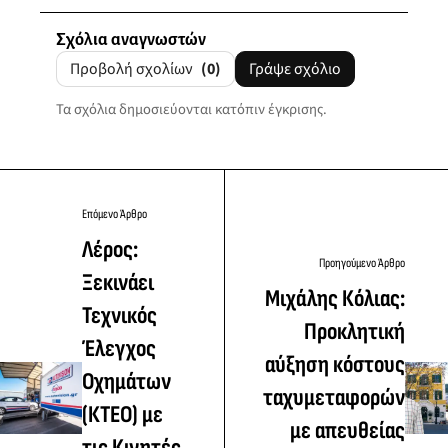
Σχόλια αναγνωστών
Προβολή σχολίων
(0)
Γράψε σχόλιο
Τα σχόλια δημοσιεύονται κατόπιν έγκρισης.
Επόμενο Άρθρο
Λέρος:
Προηγούμενο Άρθρο
Ξεκινάει
Mιχάλης Κόλιας:
Τεχνικός
Προκλητική
Έλεγχος
αύξηση κόστους
Οχημάτων
ταχυμεταφορών
(ΚΤΕΟ) με
με απευθείας
τις Κινητές