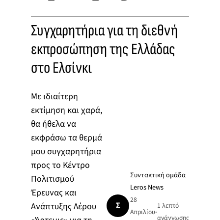
Συγχαρητήρια για τη διεθνή
εκπροσώπηση της Ελλάδας
στο Ελσίνκι
Με ιδιαίτερη
εκτίμηση και χαρά,
θα ήθελα να
εκφράσω τα θερμά
μου συγχαρητήρια
προς το Κέντρο
Συντακτική ομάδα
Πολιτισμού
Leros News
Έρευνας και
28
Σ
Ανάπτυξης Λέρου
1 λεπτό
Απριλίου
•
ανάγνωσης