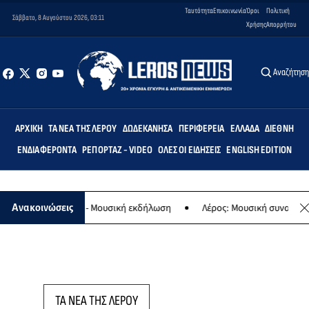
Ταυτότητα
Επικοινωνία
Όροι
Πολιτική
Σάββατο, 8 Αυγούστου 2026, 03:11
Χρήσης
Απορρήτου
Αναζήτησ
ΑΡΧΙΚΉ
ΤΑ ΝΈΑ ΤΗΣ ΛΈΡΟΥ
ΔΩΔΕΚΆΝΗΣΑ
ΠΕΡΙΦΈΡΕΙΑ
ΕΛΛΆΔΑ
ΔΙΕΘΝΉ
ΕΝΔΙΑΦΈΡΟΝΤΑ
ΡΕΠΟΡΤΆΖ - VIDEO
ΌΛΕΣ ΟΙ ΕΙΔΉΣΕΙΣ
ENGLISH EDITION
φο της Παναγίας - Μουσική εκδήλωση
Λέρος: Μουσική συναυλία τω
Ανακοινώσεις
ΤΑ ΝΕΑ ΤΗΣ ΛΕΡΟΥ