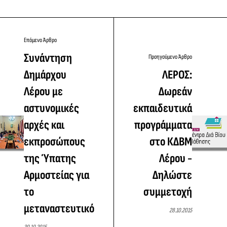
Επόμενο Άρθρο
Συνάντηση
Προηγούμενο Άρθρο
Δημάρχου
ΛΕΡΟΣ:
Λέρου με
Δωρεάν
αστυνομικές
εκπαιδευτικά
αρχές και
προγράμματα
εκπροσώπους
στο ΚΔΒΜ
της Ύπατης
Λέρου -
Αρμοστείας για
Δηλώστε
το
συμμετοχή
μεταναστευτικό
28.10.2015