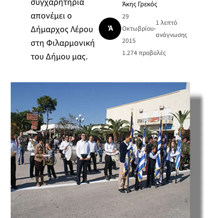
συγχαρητήρια
Άκης Γρεκός
απονέμει ο
29
1 λεπτό
Ά
Δήμαρχος Λέρου
Οκτωβρίου
•
ανάγνωσης
2015
στη Φιλαρμονική
1.274
προβολές
του Δήμου μας.