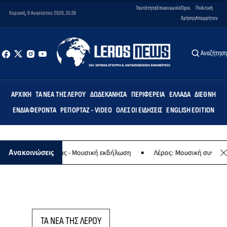
Ταυτότητα
Επικοινωνία
Όροι
Πολιτική
Κυριακή, 9 Αυγούστου 2026, 01:59
Χρήσης
Απορρήτου
Αναζήτησ
ΑΡΧΙΚΉ
ΤΑ ΝΈΑ ΤΗΣ ΛΈΡΟΥ
ΔΩΔΕΚΆΝΗΣΑ
ΠΕΡΙΦΈΡΕΙΑ
ΕΛΛΆΔΑ
ΔΙΕΘΝΉ
ΕΝΔΙΑΦΈΡΟΝΤΑ
ΡΕΠΟΡΤΆΖ - VIDEO
ΌΛΕΣ ΟΙ ΕΙΔΉΣΕΙΣ
ENGLISH EDITION
αφο της Παναγίας - Μουσική εκδήλωση
Λέρος: Μουσική συναυλία τ
Ανακοινώσεις
ΤΑ ΝΕΑ ΤΗΣ ΛΕΡΟΥ