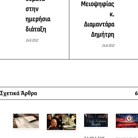
Μειοψηφίας
στην
κ.
ημερήσια
Διαμαντάρα
διάταξη
Δημήτρη
24.8.2012
24.8.2012
Σχετικά Άρθρα
6