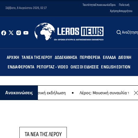
Ταυτότητα
Επικοινωνία
Όροι
Πολιτική
Σάββατο, 8 Αυγούστου 2026, 02:17
Χρήσης
Απορρήτου
Αναζήτησ
ΑΡΧΙΚΉ
ΤΑ ΝΈΑ ΤΗΣ ΛΈΡΟΥ
ΔΩΔΕΚΆΝΗΣΑ
ΠΕΡΙΦΈΡΕΙΑ
ΕΛΛΆΔΑ
ΔΙΕΘΝΉ
ΕΝΔΙΑΦΈΡΟΝΤΑ
ΡΕΠΟΡΤΆΖ - VIDEO
ΌΛΕΣ ΟΙ ΕΙΔΉΣΕΙΣ
ENGLISH EDITION
αναγίας - Μουσική εκδήλωση
Λέρος: Μουσική συναυλία των Εργαστ
Ανακοινώσεις
ΤΑ ΝΕΑ ΤΗΣ ΛΕΡΟΥ