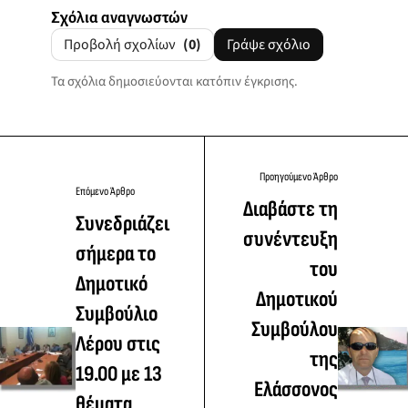
Σχόλια αναγνωστών
Προβολή σχολίων
(0)
Γράψε σχόλιο
Τα σχόλια δημοσιεύονται κατόπιν έγκρισης.
Προηγούμενο Άρθρο
Επόμενο Άρθρο
Διαβάστε τη
Συνεδριάζει
συνέντευξη
σήμερα το
του
Δημοτικό
Δημοτικού
Συμβούλιο
Συμβούλου
Λέρου στις
της
19.00 με 13
Ελάσσονος
θέματα