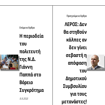
Προηγούμενο Άρθρο
ΛΕΡΟΣ: Δεν
Επόμενο Άρθρο
θα στηθούν
Η περιοδεία
κάλπες αν
του
δεν γίνει
πολιτευτή
σεβαστή η
της Ν.Δ.
απόφαση
Γιάννη
του
Παππά στο
Δημοτικού
Βόρειο
Συμβουλίου
Συγκρότημα
για τους
9.9.2015
μετανάστες!