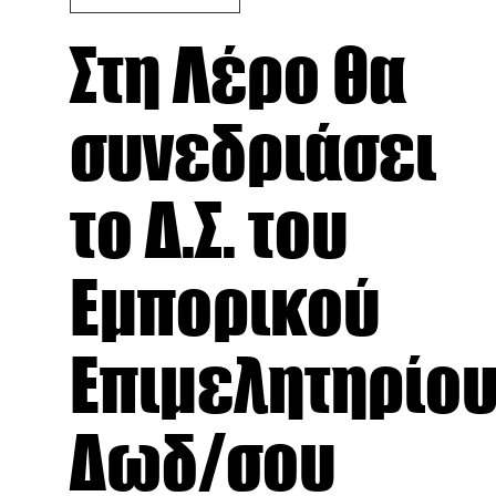
Στη Λέρο θα
συνεδριάσει
το Δ.Σ. του
Εμπορικού
Επιμελητηρίο
Δωδ/σου