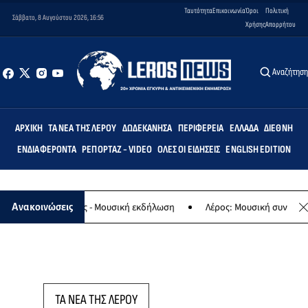
Ταυτότητα
Επικοινωνία
Όροι
Πολιτική
Σάββατο, 8 Αυγούστου 2026, 16:56
Χρήσης
Απορρήτου
Αναζήτησ
ΑΡΧΙΚΉ
ΤΑ ΝΈΑ ΤΗΣ ΛΈΡΟΥ
ΔΩΔΕΚΆΝΗΣΑ
ΠΕΡΙΦΈΡΕΙΑ
ΕΛΛΆΔΑ
ΔΙΕΘΝΉ
ΕΝΔΙΑΦΈΡΟΝΤΑ
ΡΕΠΟΡΤΆΖ - VIDEO
ΌΛΕΣ ΟΙ ΕΙΔΉΣΕΙΣ
ENGLISH EDITION
φο της Παναγίας - Μουσική εκδήλωση
Λέρος: Μουσική συναυλία τω
Ανακοινώσεις
ΤΑ ΝΕΑ ΤΗΣ ΛΕΡΟΥ