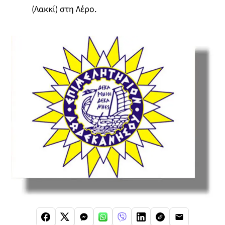
(Λακκί) στη Λέρο.