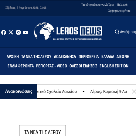
Ταυτότητα
Επικοινωνία
Όροι
Πολιτική
Σάββατο, 8 Αυγούστου 2026, 03:06
Χρήσης
Απορρήτου
Αναζήτησ
ΑΡΧΙΚΉ
ΤΑ ΝΈΑ ΤΗΣ ΛΈΡΟΥ
ΔΩΔΕΚΆΝΗΣΑ
ΠΕΡΙΦΈΡΕΙΑ
ΕΛΛΆΔΑ
ΔΙΕΘΝΉ
ΕΝΔΙΑΦΈΡΟΝΤΑ
ΡΕΠΟΡΤΆΖ - VIDEO
ΌΛΕΣ ΟΙ ΕΙΔΉΣΕΙΣ
ENGLISH EDITION
τεμις» στο Δημοτικό Σχολείο Λακκίου
Λέρος: Κυριακή 9 Αυγούστου 
Ανακοινώσεις
ΤΑ ΝΕΑ ΤΗΣ ΛΕΡΟΥ