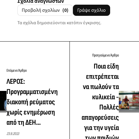
Σχόλια αναγνωστών
Προβολή σχολίων
(0)
Γράψε σχόλιο
Τα σχόλια δημοσιεύονται κατόπιν έγκρισης.
Προηγούμενο Άρθρο
Ποια είδη
Επόμενο Άρθρο
επιτρέπεται
ΛΕΡΟΣ:
να πωλούν τα
Προγραμματισμένη
κυλικεία -
διακοπή ρεύματος
Πολλές
χωρίς ενημέρωση
απαγορεύσεις
από τη ΔΕΗ...
για την υγεία
23.9.2013
των παιδιών