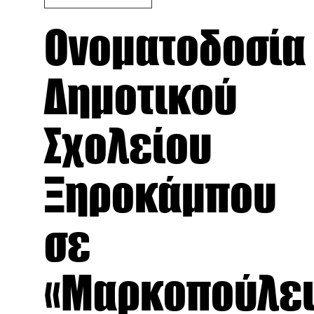
Ονοματοδοσία
Δημοτικού
Σχολείου
Ξηροκάμπου
σε
«Μαρκοπούλε