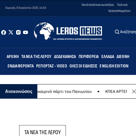
Ταυτότητα
Επικοινωνία
Όροι
Πολιτική
Κυριακή, 9 Αυγούστου 2026, 14:49
Χρήσης
Απορρήτου
Αναζήτησ
ΑΡΧΙΚΉ
ΤΑ ΝΈΑ ΤΗΣ ΛΈΡΟΥ
ΔΩΔΕΚΆΝΗΣΑ
ΠΕΡΙΦΈΡΕΙΑ
ΕΛΛΆΔΑ
ΔΙΕΘΝΉ
ΕΝΔΙΑΦΈΡΟΝΤΑ
ΡΕΠΟΡΤΆΖ - VIDEO
ΌΛΕΣ ΟΙ ΕΙΔΉΣΕΙΣ
ENGLISH EDITION
ύστου το καλοκαιρινό πάρτι του Πανιωνίου
ΚΠΕΑ ΑΡΤΕΜΙΣ: Το χτα
Ανακοινώσεις
ΤΑ ΝΕΑ ΤΗΣ ΛΕΡΟΥ