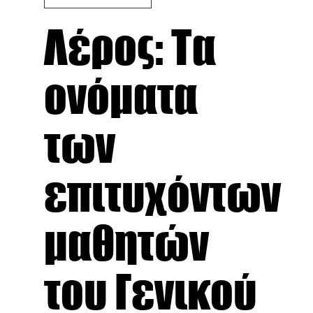
Λέρος: Τα
ονόματα
των
επιτυχόντων
μαθητών
του Γενικού