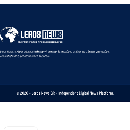
παιδιά
Μαρία
«Αυτό το
απώλεια 
Μαυρουδή
θλιβερό
Δημήτρη
στα 3.000
νήμα
Καρατσώ
μ. βάδην
μπορούμε
Κ16
και πρέπει
να το
κόψουμε»
Leros News, η Λέρος σήμερα: Καθημερινή εφημερίδα της Λέρου με όλες τις ειδήσεις για τη Λέρο,
νέα, εκδηλώσεις, ρεπορτάζ, video της Λέρου
© 2026 -
Leros News GR
- Independent Digital News Platform.